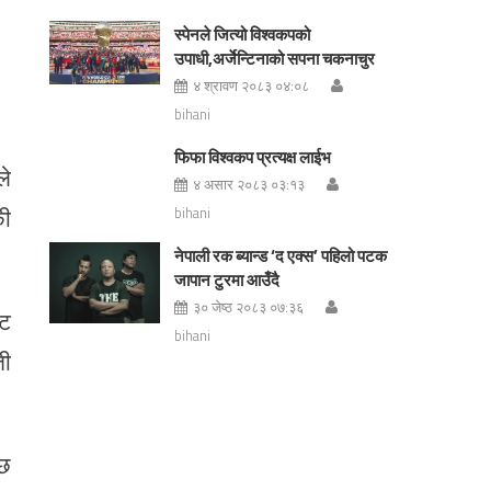
स्पेनले जित्यो विश्वकपको
उपाधी,अर्जेन्टिनाको सपना चकनाचुर
४ श्रावण २०८३ ०४:०८
bihani
फिफा विश्वकप प्रत्यक्ष लाईभ
ले
४ असार २०८३ ०३:१३
की
bihani
नेपाली रक ब्यान्ड ‘द एक्स’ पहिलो पटक
जापान टुरमा आउँदै
३० जेष्ठ २०८३ ०७:३६
ाट
bihani
ती
्छ