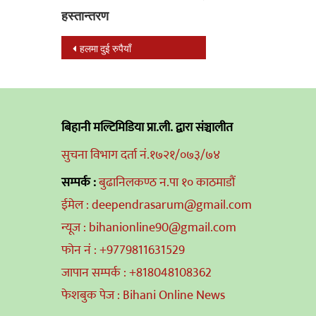
हस्तान्तरण
Post
हलमा दुई रुपैयाँ
navigation
बिहानी मल्टिमिडिया प्रा.ली. द्वारा संञ्चालीत
सुचना विभाग दर्ता नं.१७२१/०७३/७४
सम्पर्क :
बुढानिलकण्ठ न.पा १० काठमाडौं
ईमेल : deependrasarum@gmail.com
न्यूज : bihanionline90@gmail.com
फोन नं : +9779811631529
जापान सम्पर्क : +818048108362
फेशबुक पेज : Bihani Online News