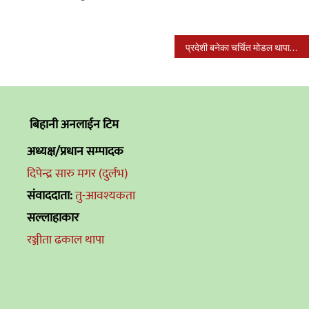
प्रदेशी बनेका चर्चित मोडल थापाको हात काटियो
बिहानी अनलाईन टिम
अध्यक्ष/प्रधान सम्पादक
दिपेन्द्र सारु मगर (दुर्लभ)
संवाददाता:
तु-आवश्यकता
सल्लाहाकार
रञ्जीता ढकाल थापा