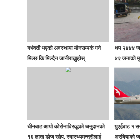
गर्भवती भएको अवस्थामा यौनसम्पर्क गर्न
थप २४४४ जना
मिल्छ कि मिल्दैन जानीराख्नुहोस्
४२ जनाको मृत
चीनबाट आयो कोरोनाविरुद्धको अनुदानको
युएईबाट १ स
१६ लाख डोज खोप, स्वास्थ्यमन्त्रीलाई
अरबियाको जह