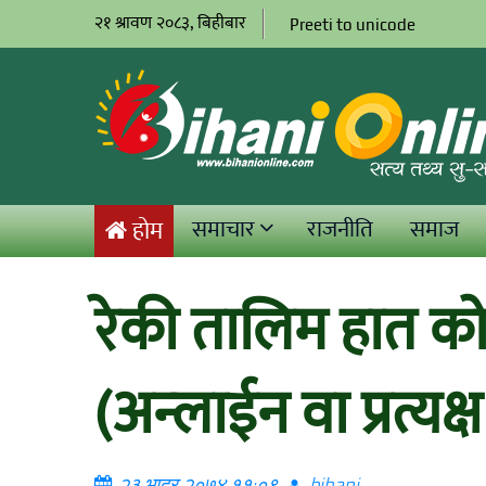
२१ श्रावण २०८३, बिहीबार
Preeti to unicode
समाचार
राजनीति
समाज
होम
रेकी तालिम हात को 
(अन्लाईन वा प्रत्यक्
२३ भाद्र २०७४ ११:०९
bihani