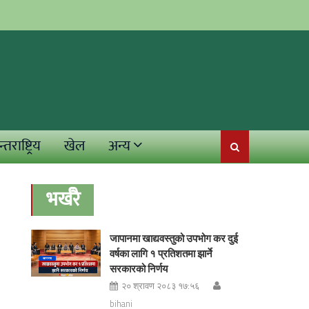
्तराष्ट्रिय
खेल
अन्य
भर्खरै
जापानमा खाद्यवस्तुको उपभोग कर दुई
वर्षका लागि १ प्रतिशतमा झार्ने
सरकारको निर्णय
२० श्रावण २०८३ १७:५६
bihani