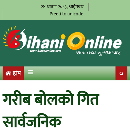
२४ श्रावण २०८३, आईतवार
Preeti to unicode
होम
गरीब बोलको गित
सार्वजनिक