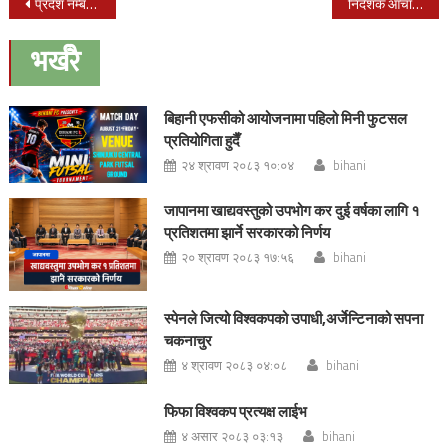
Post
प्रदेश नम्बर २ को निर्बाचनको तयारी पुरा
निर्देशक आचार्यको यसपालिको जन्मदिन, अनाथालयका बालबालिकासंग
navigation
भर्खरै
बिहानी एफसीको आयोजनामा पहिलो मिनी फुटसल
प्रतियोगिता हुदैँ
२४ श्रावण २०८३ १०:०४
bihani
जापानमा खाद्यवस्तुको उपभोग कर दुई वर्षका लागि १
प्रतिशतमा झार्ने सरकारको निर्णय
२० श्रावण २०८३ १७:५६
bihani
स्पेनले जित्यो विश्वकपको उपाधी,अर्जेन्टिनाको सपना
चकनाचुर
४ श्रावण २०८३ ०४:०८
bihani
फिफा विश्वकप प्रत्यक्ष लाईभ
४ असार २०८३ ०३:१३
bihani