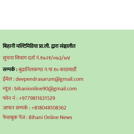
बिहानी मल्टिमिडिया प्रा.ली. द्वारा संञ्चालीत
सुचना विभाग दर्ता नं.१७२१/०७३/७४
सम्पर्क :
बुढानिलकण्ठ न.पा १० काठमाडौं
ईमेल : deependrasarum@gmail.com
न्यूज : bihanionline90@gmail.com
फोन नं : +9779811631529
जापान सम्पर्क : +818048108362
फेशबुक पेज : Bihani Online News