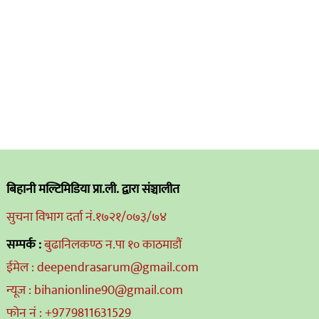
बिहानी मल्टिमिडिया प्रा.ली. द्वारा संञ्चालीत
सुचना विभाग दर्ता नं.१७२१/०७३/७४
सम्पर्क :
बुढानिलकण्ठ न.पा १० काठमाडौं
ईमेल : deependrasarum@gmail.com
न्यूज : bihanionline90@gmail.com
फोन नं : +9779811631529