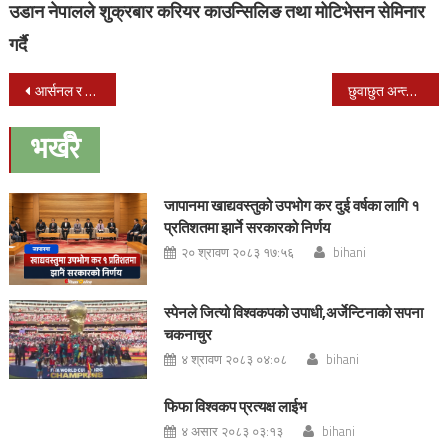
उडान नेपालले शुक्रबार करियर काउन्सिलिङ तथा मोटिभेसन सेमिनार
गर्दै
Post
आर्सनल र टोटनह्याम हट्सपर विजयी, एभर्टन भने रेलिगेसन क्षेत्रमा
छुवाछुत अन्त्यका लागी बानी र आचरणमा परिवर्तन आउनुपर्ने
navigation
भर्खरै
जापानमा खाद्यवस्तुको उपभोग कर दुई वर्षका लागि १
प्रतिशतमा झार्ने सरकारको निर्णय
२० श्रावण २०८३ १७:५६
bihani
स्पेनले जित्यो विश्वकपको उपाधी,अर्जेन्टिनाको सपना
चकनाचुर
४ श्रावण २०८३ ०४:०८
bihani
फिफा विश्वकप प्रत्यक्ष लाईभ
४ असार २०८३ ०३:१३
bihani