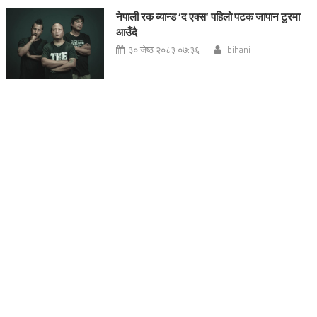
नेपाली रक ब्यान्ड ‘द एक्स’ पहिलो पटक जापान टुरमा
आउँदै
३० जेष्ठ २०८३ ०७:३६
bihani