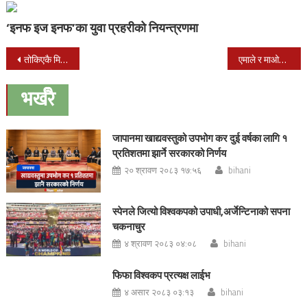
‘इनफ इज इनफ’का युवा प्रहरीको नियन्त्रणमा
Post
तोकिएकै मितिमा निर्वाचन हुने प्रथानमन्त्री देउवाको भनाई
एमाले र माओवादी केन्द्रले ४५ जिल्लाको बाँडफाँड टुंगो लगायो
navigation
भर्खरै
जापानमा खाद्यवस्तुको उपभोग कर दुई वर्षका लागि १
प्रतिशतमा झार्ने सरकारको निर्णय
२० श्रावण २०८३ १७:५६
bihani
स्पेनले जित्यो विश्वकपको उपाधी,अर्जेन्टिनाको सपना
चकनाचुर
४ श्रावण २०८३ ०४:०८
bihani
फिफा विश्वकप प्रत्यक्ष लाईभ
४ असार २०८३ ०३:१३
bihani