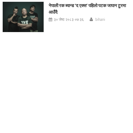
नेपाली रक ब्यान्ड ‘द एक्स’ पहिलो पटक जापान टुरमा
आउँदै
३० जेष्ठ २०८३ ०७:३६
bihani