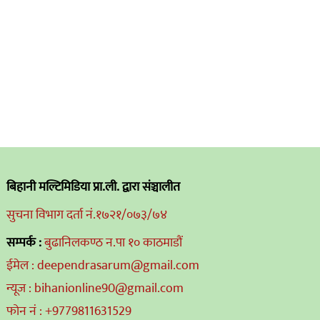
बिहानी मल्टिमिडिया प्रा.ली. द्वारा संञ्चालीत
सुचना विभाग दर्ता नं.१७२१/०७३/७४
सम्पर्क :
बुढानिलकण्ठ न.पा १० काठमाडौं
ईमेल : deependrasarum@gmail.com
न्यूज : bihanionline90@gmail.com
फोन नं : +9779811631529