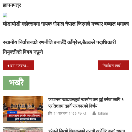
ज्ञापनपत्र
घोडाघोडी महोत्सवमा गायक गोपाल नेपाल जिएमले मच्चाए बब्बाल धमाका
स्थानीय निर्वाचनको रणनीति बनाउँदै काँग्रेस,बैठकले पदाधिकारी
नियुक्तीको विषय नछुने
Post
वाम गठबन्धन ओखलढुंगाको कार्यक्रम रागादीपमा सम्पन्न
निर्वाचन खर्च नियन्त्रण गर्ने दायित्व सरकारको हो : निर्वाचन आयोग
navigation
भर्खरै
जापानमा खाद्यवस्तुको उपभोग कर दुई वर्षका लागि १
प्रतिशतमा झार्ने सरकारको निर्णय
२० श्रावण २०८३ १७:५६
bihani
स्पेनले जित्यो विश्वकपको उपाधी,अर्जेन्टिनाको सपना