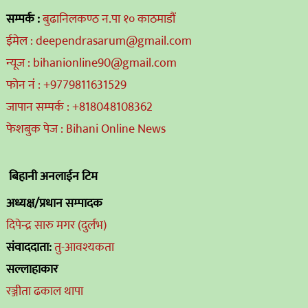
सम्पर्क :
बुढानिलकण्ठ न.पा १० काठमाडौं
ईमेल : deependrasarum@gmail.com
न्यूज : bihanionline90@gmail.com
फोन नं : +9779811631529
जापान सम्पर्क : +818048108362
फेशबुक पेज : Bihani Online News
बिहानी अनलाईन टिम
अध्यक्ष/प्रधान सम्पादक
दिपेन्द्र सारु मगर (दुर्लभ)
संवाददाता:
तु-आवश्यकता
सल्लाहाकार
रञ्जीता ढकाल थापा