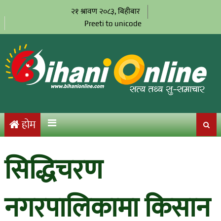
२१ श्रावण २०८३, बिहीबार
Preeti to unicode
होम
सिद्धिचरण
नगरपालिकामा किसान