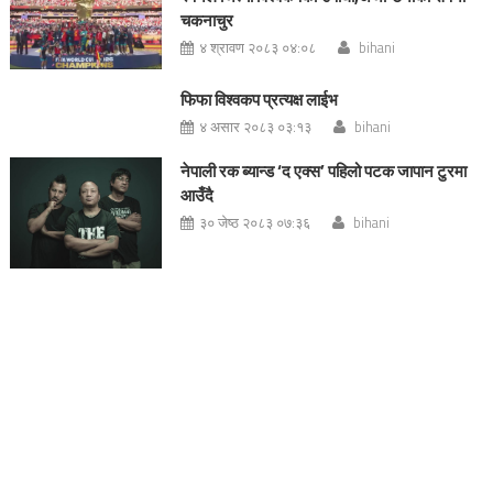
चकनाचुर
४ श्रावण २०८३ ०४:०८
bihani
फिफा विश्वकप प्रत्यक्ष लाईभ
४ असार २०८३ ०३:१३
bihani
नेपाली रक ब्यान्ड ‘द एक्स’ पहिलो पटक जापान टुरमा
आउँदै
३० जेष्ठ २०८३ ०७:३६
bihani