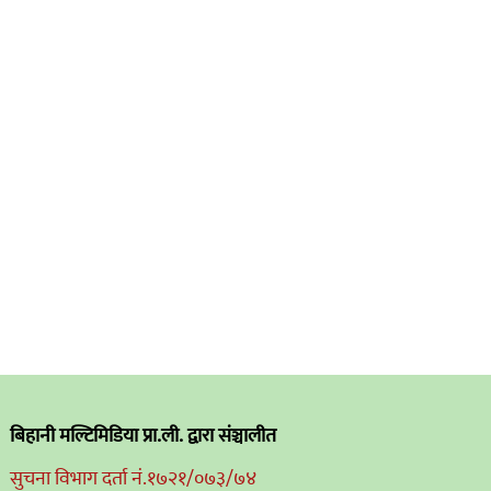
बिहानी मल्टिमिडिया प्रा.ली. द्वारा संञ्चालीत
सुचना विभाग दर्ता नं.१७२१/०७३/७४