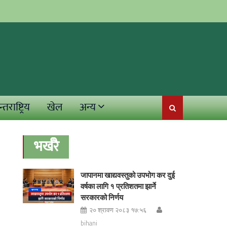
्तराष्ट्रिय
खेल
अन्य
भर्खरै
जापानमा खाद्यवस्तुको उपभोग कर दुई
वर्षका लागि १ प्रतिशतमा झार्ने
सरकारको निर्णय
२० श्रावण २०८३ १७:५६
bihani