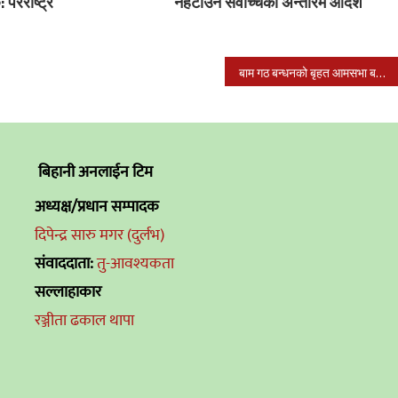
 परराष्ट्र
नहटाउन सर्वोच्चको अन्तरिम आदेश
बाम गठ बन्धनको बृहत आमसभा बहादुर गंजमा सम्पन्न
बिहानी अनलाईन टिम
अध्यक्ष/प्रधान सम्पादक
दिपेन्द्र सारु मगर (दुर्लभ)
संवाददाता:
तु-आवश्यकता
सल्लाहाकार
रञ्जीता ढकाल थापा