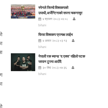
स्पेनले जित्यो विश्वकपको
उपाधी,अर्जेन्टिनाको सपना चकनाचुर
४ श्रावण २०८३ ०४:०८
bihani
को
फिफा विश्वकप प्रत्यक्ष लाईभ
४ असार २०८३ ०३:१३
का
bihani
मा
नेपाली रक ब्यान्ड ‘द एक्स’ पहिलो पटक
जापान टुरमा आउँदै
३० जेष्ठ २०८३ ०७:३६
ोग
bihani
का
को