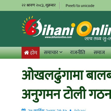
२२ श्रावण २०८३, शुक्रबार
Preeti to unicode
समाचार
राजनीति
समाज
होम
ओखलढुंगामा बालबा
अनुगमन टोली गठ
२७ कार्तिक २०७४ २१:३५
bihani