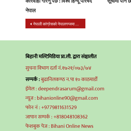
कारवाही गरिनु पर्छ : विश्व हिन्दू परिषद
सूचीमा पनि छ:
नेपाल
Post
नेपाली कांग्रेसको नेपालगन्जमा क्षेत्रीय मिडिया सेन्टर स्थापना
navigation
बिहानी मल्टिमिडिया प्रा.ली. द्वारा संञ्चालीत
सुचना विभाग दर्ता नं.१७२१/०७३/७४
सम्पर्क :
बुढानिलकण्ठ न.पा १० काठमाडौं
ईमेल : deependrasarum@gmail.com
न्यूज : bihanionline90@gmail.com
फोन नं : +9779811631529
जापान सम्पर्क : +818048108362
फेशबुक पेज : Bihani Online News