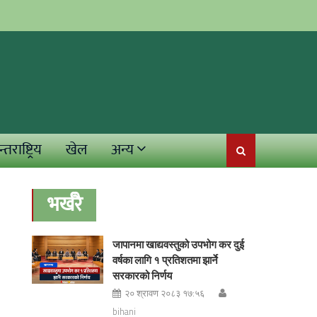
्तराष्ट्रिय
खेल
अन्य
भर्खरै
जापानमा खाद्यवस्तुको उपभोग कर दुई
वर्षका लागि १ प्रतिशतमा झार्ने
सरकारको निर्णय
२० श्रावण २०८३ १७:५६
bihani