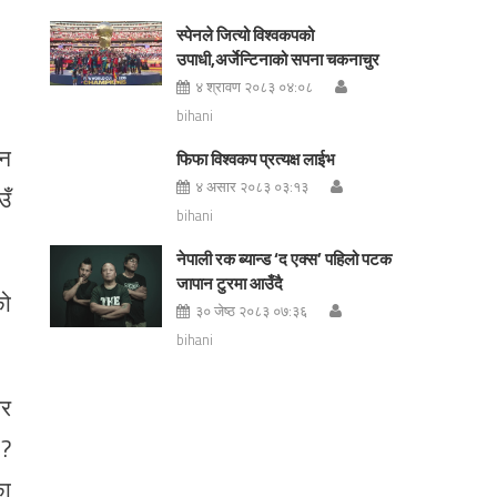
स्पेनले जित्यो विश्वकपको
उपाधी,अर्जेन्टिनाको सपना चकनाचुर
४ श्रावण २०८३ ०४:०८
bihani
ुन
फिफा विश्वकप प्रत्यक्ष लाईभ
४ असार २०८३ ०३:१३
उँ
bihani
नेपाली रक ब्यान्ड ‘द एक्स’ पहिलो पटक
जापान टुरमा आउँदै
को
३० जेष्ठ २०८३ ०७:३६
bihani
ेर
 ?
का