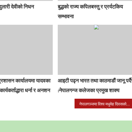
दुलारी देवीको निधन
बुद्धको राज्य कपिलबस्तु र प्रर्यटकिय
सम्भावना
 प्रशासन कार्यालयमा यादवका
आइटी पढ्न भारत तथा काठमाडौं जानू पर्द
र्यकर्ताद्धारा धर्ना र अनशन
:नेपालगन्ज कलेजका प्रमुख शाक्य
नेपालगञ्जमा विश्व मधुमेह दिवसको अवसरमा निशुल्क मधुमेह जाँच