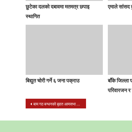
छुटेका दलको दबावमा मतमत्र छपाइ
एमाले सांसद 
स्थागित
बिद्युत चोरी गर्ने ६ जना पक्राउ
बाँके जिल्ला
परिवारजन र का
Post
बाम गठ बन्धनको बृहत आमसभा बहादुर गंजमा सम्पन्न
navigation