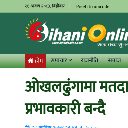
२१ श्रावण २०८३, बिहीबार
Preeti to unicode
समाचार
राजनीति
समाज
होम
ओखलढुंगामा मतदाता
प्रभावकारी बन्दै
२७ कार्तिक २०७४ २१:४१
bihani