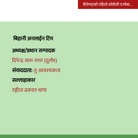
शैलेन्द्रको पहिलो कोशेली पञ्चेबाजा गित जुर्याछ लगन सार्वजनीक
बिहानी अनलाईन टिम
अध्यक्ष/प्रधान सम्पादक
दिपेन्द्र सारु मगर (दुर्लभ)
संवाददाता:
तु-आवश्यकता
सल्लाहाकार
रञ्जीता ढकाल थापा