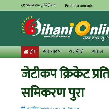
२१ श्रावण २०८३, बिहीबार
Preeti to unicode
समाचार
राजनीति
समाज
होम
जेटीकप क्रिकेट प्
समिकरण पुरा
१ मंसिर २०७४ ०८:००
bihani