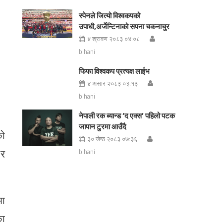
स्पेनले जित्यो विश्वकपको
उपाधी,अर्जेन्टिनाको सपना चकनाचुर
४ श्रावण २०८३ ०४:०८
bihani
फिफा विश्वकप प्रत्यक्ष लाईभ
४ असार २०८३ ०३:१३
bihani
नेपाली रक ब्यान्ड ‘द एक्स’ पहिलो पटक
जापान टुरमा आउँदै
को
३० जेष्ठ २०८३ ०७:३६
 र
bihani
मा
का