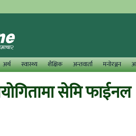
अर्थ
स्वास्थ्य
शैक्षिक
अन्तवार्ता
मनोरञ्जन
अन
रतियोगितामा सेमि फाईनल