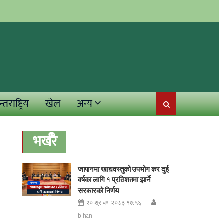
्तराष्ट्रिय
खेल
अन्य
भर्खरै
जापानमा खाद्यवस्तुको उपभोग कर दुई
वर्षका लागि १ प्रतिशतमा झार्ने
सरकारको निर्णय
२० श्रावण २०८३ १७:५६
bihani