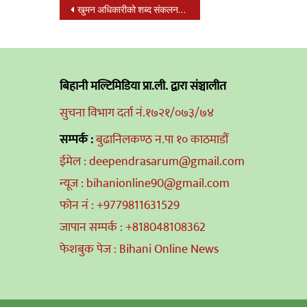
Post
खुमन अधिकारीको शब्द संकलनमा ‘जी थपेर बोल’ बोलको नयाँ गित सार्वजनीक
navigation
बिहानी मल्टिमिडिया प्रा.ली. द्वारा संञ्चालीत
सुचना विभाग दर्ता नं.१७२१/०७३/७४
सम्पर्क :
बुढानिलकण्ठ न.पा १० काठमाडौं
ईमेल : deependrasarum@gmail.com
न्यूज : bihanionline90@gmail.com
फोन नं : +9779811631529
जापान सम्पर्क : +818048108362
फेशबुक पेज : Bihani Online News