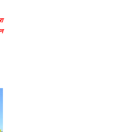
रा
मन