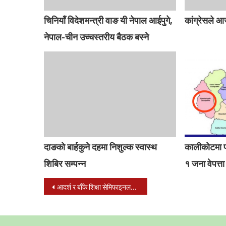
चिनियाँ विदेशमन्त्री वाङ यी नेपाल आईपुगे,
कांग्रेसले आ
नेपाल-चीन उच्चस्तरीय बैठक बस्ने
दाङको बार्हकुने दहमा निशुल्क स्वास्थ
कालीकोटमा पहि
शिबिर सम्पन्न
१ जना वेपत्ता
Post
आदर्श र बाँके शिक्षा सेमिफाइनलमा,आदर्श माबी नेपालगन्जद्वारा युनाइटेड ७-२गोलले पराजित
navigation