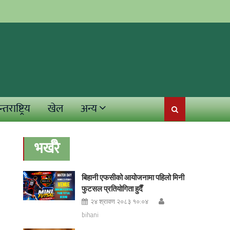
्तराष्ट्रिय
खेल
अन्य
भर्खरै
बिहानी एफसीको आयोजनामा पहिलो मिनी
फुटसल प्रतियोगिता हुदैँ
२४ श्रावण २०८३ १०:०४
bihani