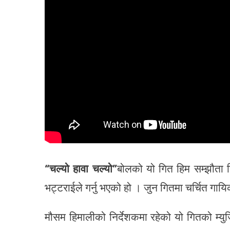
“चल्यो हावा चल्यो”
बोलको यो गित हिम सम्झौता 
भट्टराईले गर्नु भएको हो । जुन गितमा चर्चित गायि
मौसम हिमालीको निर्देशकमा रहेको यो गितको म्यु