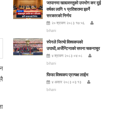
जापानमा खाद्यवस्तुको उपभोग कर दुई
वर्षका लागि १ प्रतिशतमा झार्ने
सरकारको निर्णय
२० श्रावण २०८३ १७:५६
bihani
स्पेनले जित्यो विश्वकपको
उपाधी,अर्जेन्टिनाको सपना चकनाचुर
४ श्रावण २०८३ ०४:०८
bihani
मन
फिफा विश्वकप प्रत्यक्ष लाईभ
लै
४ असार २०८३ ०३:१३
bihani
ला