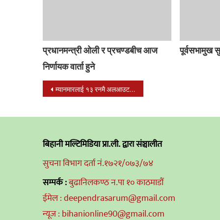
प्रधानमन्त्री ओली र प्रचण्डबीच आज
पूर्वसभामुख स
निर्णायक वार्ता हुने
Post
म्यानमारलाई १३ रनमै अलआउट गर्दै नेपाल सेमिफाईनलमा
navigation
बिहानी मल्टिमिडिया प्रा.ली. द्वारा संञ्चालीत
सुचना विभाग दर्ता नं.१७२१/०७३/७४
सम्पर्क :
बुढानिलकण्ठ न.पा १० काठमाडौं
ईमेल : deependrasarum@gmail.com
न्यूज : bihanionline90@gmail.com