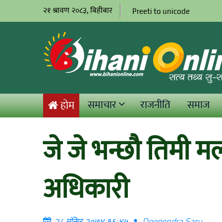
२१ श्रावण २०८३, बिहीबार
Preeti to unicode
समाचार
राजनीति
समाज
होम
जे जे भन्छौ तिमी म
अधिकारी
२८ मंसिर २०७४ १६:४५
Deependra Saru