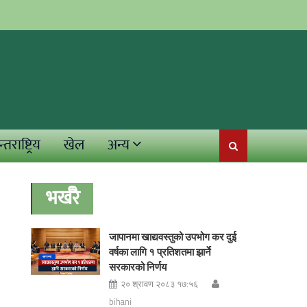
्तराष्ट्रिय
खेल
अन्य
भर्खरै
जापानमा खाद्यवस्तुको उपभोग कर दुई
वर्षका लागि १ प्रतिशतमा झार्ने
सरकारको निर्णय
२० श्रावण २०८३ १७:५६
bihani