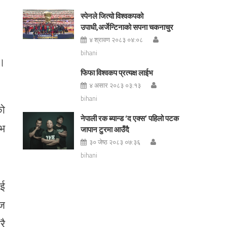
स्पेनले जित्यो विश्वकपको
उपाधी,अर्जेन्टिनाको सपना चकनाचुर
४ श्रावण २०८३ ०४:०८
bihani
 ।
फिफा विश्वकप प्रत्यक्ष लाईभ
४ असार २०८३ ०३:१३
bihani
को
नेपाली रक ब्यान्ड ‘द एक्स’ पहिलो पटक
्भ
जापान टुरमा आउँदै
३० जेष्ठ २०८३ ०७:३६
bihani
ाई
ाज
रै