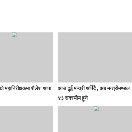
को महानिरीक्षकमा शैलेश थापा
आज दुई मन्त्री थपिँदै , अब मन्त्रीमण्डल
४३ सदस्यीय हुने