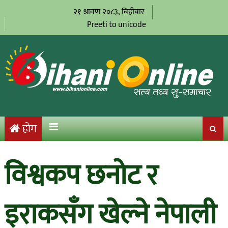
२१ श्रावण २०८३, बिहीबार
Preeti to unicode
होम
विश्वकप छनोट र
इराकसँग खेल्ने नेपाली