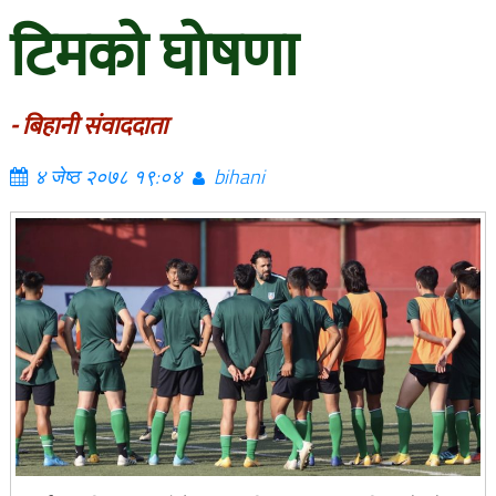
टिमको घोषणा
- बिहानी संवाददाता
४ जेष्ठ २०७८ १९:०४
bihani