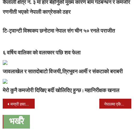
कैलाली क्षेत्र नं. ३ मा हार बेहोर्नुको मुख्य कारण बाम गठबन्धन र कमजोर
रणनीती भएको नेपाली काग्रेसको ठहर
टि-ट्वान्टी विश्वकप छनोटमा नेपाल संग चीन ५० रनले पराजीत
६ वर्षिय वालिका को वलत्कार पछि शव फेला
जावलाखेल र सातदोबाटो विजयी,त्रिभुवन आर्मी र संकटाको बराबरी
मेरो कुनै कमजोरी दिखिए बर्दी खोलिदिए हुन्छ : महानिरीक्षक खनाल
Post
मन्त्री ज्ञवालीको पहलमा गुल्मीमा अक्सिजन प्लान्ट र आईसीयू निर्माण हुने
नेपालमा एकैदिन ८ हजार २०३ जना संक्रमित थपिए,१९६ जनाको मृत्यु
navigation
भर्खरै