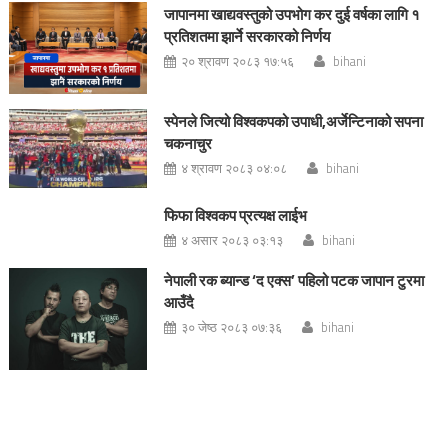
जापानमा खाद्यवस्तुको उपभोग कर दुई वर्षका लागि १
प्रतिशतमा झार्ने सरकारको निर्णय
२० श्रावण २०८३ १७:५६
bihani
स्पेनले जित्यो विश्वकपको उपाधी,अर्जेन्टिनाको सपना
चकनाचुर
४ श्रावण २०८३ ०४:०८
bihani
फिफा विश्वकप प्रत्यक्ष लाईभ
४ असार २०८३ ०३:१३
bihani
नेपाली रक ब्यान्ड ‘द एक्स’ पहिलो पटक जापान टुरमा
आउँदै
३० जेष्ठ २०८३ ०७:३६
bihani