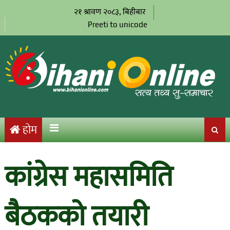
२१ श्रावण २०८३, बिहीबार
Preeti to unicode
होम
कांग्रेस महासमिति
बैठकको तयारी