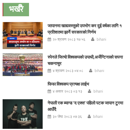
navigation
भर्खरै
जापानमा खाद्यवस्तुको उपभोग कर दुई वर्षका लागि १
प्रतिशतमा झार्ने सरकारको निर्णय
२० श्रावण २०८३ १७:५६
bihani
स्पेनले जित्यो विश्वकपको उपाधी,अर्जेन्टिनाको सपना
चकनाचुर
४ श्रावण २०८३ ०४:०८
bihani
फिफा विश्वकप प्रत्यक्ष लाईभ
४ असार २०८३ ०३:१३
bihani
नेपाली रक ब्यान्ड ‘द एक्स’ पहिलो पटक जापान टुरमा
आउँदै
३० जेष्ठ २०८३ ०७:३६
bihani