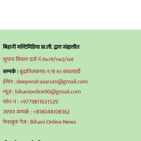
बिहानी मल्टिमिडिया प्रा.ली. द्वारा संञ्चालीत
सुचना विभाग दर्ता नं.१७२१/०७३/७४
सम्पर्क :
बुढानिलकण्ठ न.पा १० काठमाडौं
ईमेल : deependrasarum@gmail.com
न्यूज : bihanionline90@gmail.com
फोन नं : +9779811631529
जापान सम्पर्क : +818048108362
फेशबुक पेज : Bihani Online News