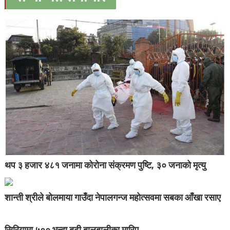
थप ३ हजार ४८१ जनामा कोरोना संक्रमण पुष्टि, ३० जनाको मृत्यु
शान्ती श्रीले बोलमाया गाउँदा नेपालगन्ज महोत्सवमा सबका आँखा रसाए
सिरियामा ५०० भन्दा बढी बालबालीका मारिए