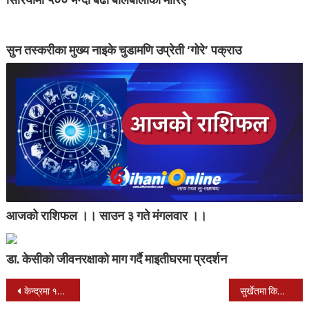
सुन तस्करीका मुख्य नाइके चुडामणि उप्रेती ‘गोरे’ पक्राउ
आजको राशिफल ।। साउन ३ गते मंगलवार ।।
डा. केसीको जीवनरक्षाको माग गर्दै माइतीघरमा प्रदर्शन
Post
केन्द्रमा १५ मन्त्रालय प्रस्ताव
सुर्खेतमा किशोरी आमा बढ्दै