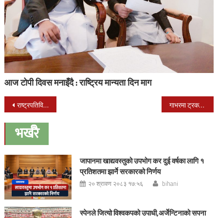
आज टोपी दिवस मनाइँदै : राष्ट्रिय मान्यता दिन माग
Post
राष्ट्रपतिविरुद्ध सडकमा उत्रियो नेविसंघ
गाभरमा ट्रकको ठक्करबाट एक पैदलयात्रीको मृत्यु
navigation
भर्खरै
जापानमा खाद्यवस्तुको उपभोग कर दुई वर्षका लागि १
प्रतिशतमा झार्ने सरकारको निर्णय
२० श्रावण २०८३ १७:५६
bihani
स्पेनले जित्यो विश्वकपको उपाधी,अर्जेन्टिनाको सपना