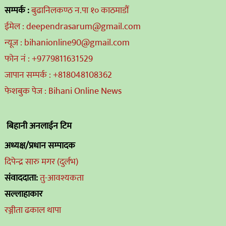
सम्पर्क :
बुढानिलकण्ठ न.पा १० काठमाडौं
ईमेल : deependrasarum@gmail.com
न्यूज : bihanionline90@gmail.com
फोन नं : +9779811631529
जापान सम्पर्क : +818048108362
फेशबुक पेज : Bihani Online News
बिहानी अनलाईन टिम
अध्यक्ष/प्रधान सम्पादक
दिपेन्द्र सारु मगर (दुर्लभ)
संवाददाता:
तु-आवश्यकता
सल्लाहाकार
रञ्जीता ढकाल थापा