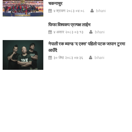
चकनाचुर
४ श्रावण २०८३ ०४:०८
bihani
फिफा विश्वकप प्रत्यक्ष लाईभ
४ असार २०८३ ०३:१३
bihani
नेपाली रक ब्यान्ड ‘द एक्स’ पहिलो पटक जापान टुरमा
आउँदै
३० जेष्ठ २०८३ ०७:३६
bihani