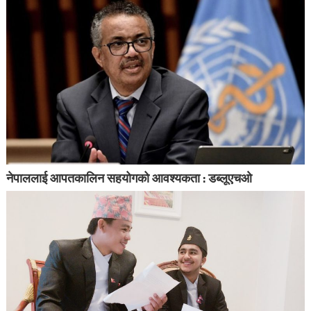
नेपाललाई आपतकालिन सहयोगको आवश्यकता : डब्लूएचओ