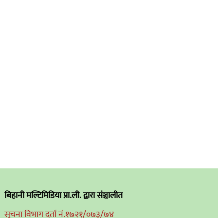
बिहानी मल्टिमिडिया प्रा.ली. द्वारा संञ्चालीत
सुचना विभाग दर्ता नं.१७२१/०७३/७४