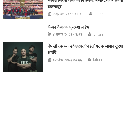
स्पेनले जित्यो विश्वकपको उपाधी,अर्जेन्टिनाको सपना
चकनाचुर
४ श्रावण २०८३ ०४:०८
bihani
फिफा विश्वकप प्रत्यक्ष लाईभ
४ असार २०८३ ०३:१३
bihani
नेपाली रक ब्यान्ड ‘द एक्स’ पहिलो पटक जापान टुरमा
आउँदै
३० जेष्ठ २०८३ ०७:३६
bihani