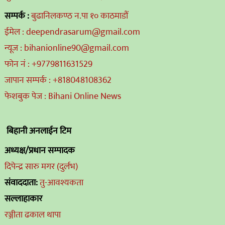
सम्पर्क :
बुढानिलकण्ठ न.पा १० काठमाडौं
ईमेल : deependrasarum@gmail.com
न्यूज : bihanionline90@gmail.com
फोन नं : +9779811631529
जापान सम्पर्क : +818048108362
फेशबुक पेज : Bihani Online News
बिहानी अनलाईन टिम
अध्यक्ष/प्रधान सम्पादक
दिपेन्द्र सारु मगर (दुर्लभ)
संवाददाता:
तु-आवश्यकता
सल्लाहाकार
रञ्जीता ढकाल थापा