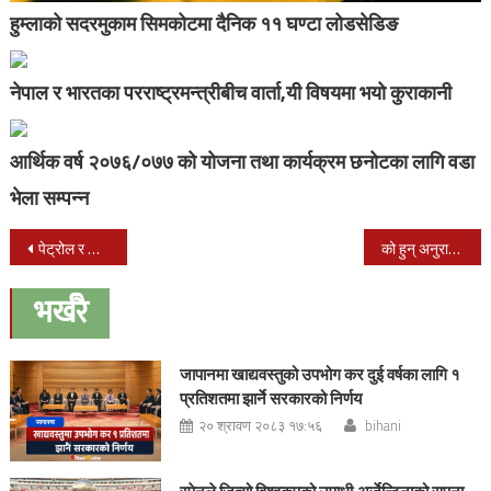
हुम्लाको सदरमुकाम सिमकोटमा दैनिक ११ घण्टा लोडसेडिङ
नेपाल र भारतका परराष्ट्रमन्त्रीबीच वार्ता,यी विषयमा भयो कुराकानी
आर्थिक वर्ष २०७६/०७७ को योजना तथा कार्यक्रम छनोटका लागि वडा
भेला सम्पन्न
Post
पेट्रोल र डिजेलको भाउ फेरि बढाइयो
को हुन् अनुराधा कोईराला भन्छिन् : नयाँ सरकारले हटाएपनि दुःख मनाउ गर्दिनँ
navigation
भर्खरै
जापानमा खाद्यवस्तुको उपभोग कर दुई वर्षका लागि १
प्रतिशतमा झार्ने सरकारको निर्णय
२० श्रावण २०८३ १७:५६
bihani