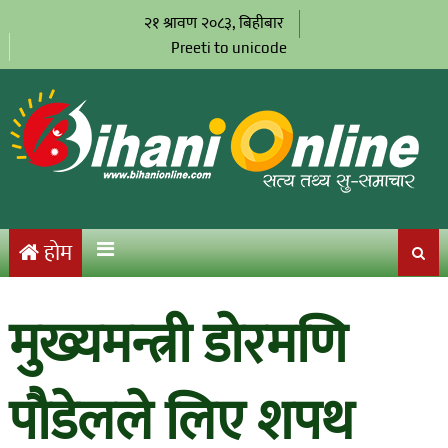
२१ श्रावण २०८३, बिहीबार
Preeti to unicode
होम
मुख्यमन्त्री डोरमणि
पौडेलले लिए शपथ