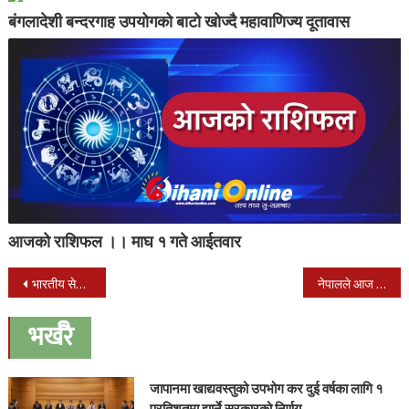
बंगलादेशी बन्दरगाह उपयोगको बाटो खोज्दै महावाणिज्य दूतावास
आजको राशिफल ।। माघ १ गते आईतवार
Post
भारतीय सेनाध्यक्ष विपिन रावत आज नेपाल आउँदै
नेपालले आज केन्या संग खेल्ने
navigation
भर्खरै
जापानमा खाद्यवस्तुको उपभोग कर दुई वर्षका लागि १
प्रतिशतमा झार्ने सरकारको निर्णय