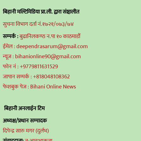
बिहानी मल्टिमिडिया प्रा.ली. द्वारा संञ्चालीत
सुचना विभाग दर्ता नं.१७२१/०७३/७४
सम्पर्क :
बुढानिलकण्ठ न.पा १० काठमाडौं
ईमेल : deependrasarum@gmail.com
न्यूज : bihanionline90@gmail.com
फोन नं : +9779811631529
जापान सम्पर्क : +818048108362
फेशबुक पेज : Bihani Online News
बिहानी अनलाईन टिम
अध्यक्ष/प्रधान सम्पादक
दिपेन्द्र सारु मगर (दुर्लभ)
संवाददाता:
तु-आवश्यकता