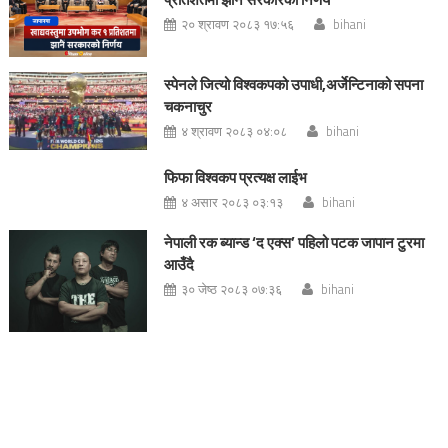
२० श्रावण २०८३ १७:५६
bihani
स्पेनले जित्यो विश्वकपको उपाधी,अर्जेन्टिनाको सपना
चकनाचुर
४ श्रावण २०८३ ०४:०८
bihani
फिफा विश्वकप प्रत्यक्ष लाईभ
४ असार २०८३ ०३:१३
bihani
नेपाली रक ब्यान्ड ‘द एक्स’ पहिलो पटक जापान टुरमा
आउँदै
३० जेष्ठ २०८३ ०७:३६
bihani