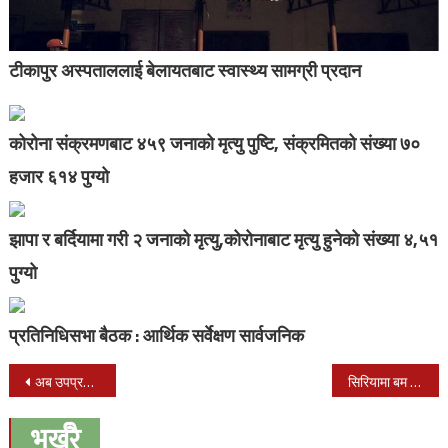
टीकापुर अस्पताललाई बेलायतबाट स्वास्थ्य सामग्री प्रदान
कोरोना संक्रमणबाट ४५९ जनाको मृत्यु पुष्टि, संक्रमितको संख्या ७०
हजार ६१४ पुग्यो
झापा र बर्दियामा गरी २ जनाको मृत्यु,कोरोनाबाट मृत्यु हुनेको संख्या ४,५१
पुग्यो
प्रतिनिधिसभा बैठक : आर्थिक सर्वेक्षण सार्वजनिक
Post
अब उपप्रधानमन्त्री नरहने
सिरियामा बम बिस्फोटमा मृत्यु भएका बालबालिकाको सम्झनामा कोहोलपुरमा दिप प्रज्वलन
navigation
भर्खरै