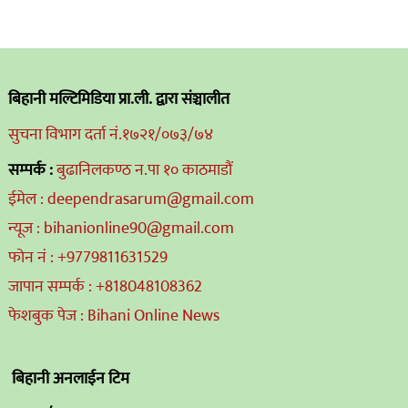
बिहानी मल्टिमिडिया प्रा.ली. द्वारा संञ्चालीत
सुचना विभाग दर्ता नं.१७२१/०७३/७४
सम्पर्क :
बुढानिलकण्ठ न.पा १० काठमाडौं
ईमेल : deependrasarum@gmail.com
न्यूज : bihanionline90@gmail.com
फोन नं : +9779811631529
जापान सम्पर्क : +818048108362
फेशबुक पेज : Bihani Online News
बिहानी अनलाईन टिम