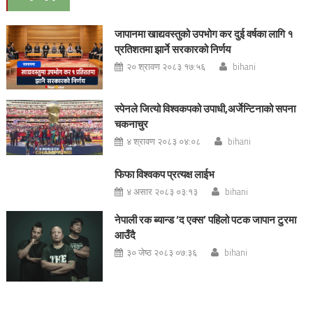
जापानमा खाद्यवस्तुको उपभोग कर दुई वर्षका लागि १
प्रतिशतमा झार्ने सरकारको निर्णय
२० श्रावण २०८३ १७:५६
bihani
स्पेनले जित्यो विश्वकपको उपाधी,अर्जेन्टिनाको सपना
चकनाचुर
४ श्रावण २०८३ ०४:०८
bihani
फिफा विश्वकप प्रत्यक्ष लाईभ
४ असार २०८३ ०३:१३
bihani
नेपाली रक ब्यान्ड ‘द एक्स’ पहिलो पटक जापान टुरमा
आउँदै
३० जेष्ठ २०८३ ०७:३६
bihani