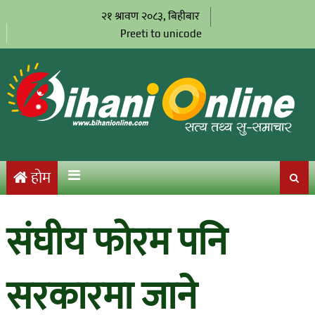
२१ श्रावण २०८३, बिहीबार
Preeti to unicode
होम
संघीय फोरम पनि
सरकारमा जाने