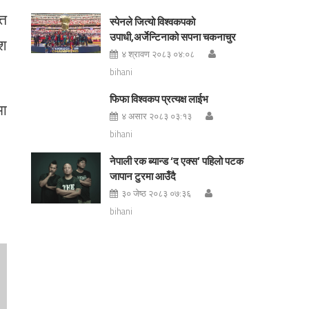
्त
स्पेनले जित्यो विश्वकपको
उपाधी,अर्जेन्टिनाको सपना चकनाचुर
ेश
४ श्रावण २०८३ ०४:०८
bihani
फिफा विश्वकप प्रत्यक्ष लाईभ
मा
४ असार २०८३ ०३:१३
bihani
नेपाली रक ब्यान्ड ‘द एक्स’ पहिलो पटक
जापान टुरमा आउँदै
३० जेष्ठ २०८३ ०७:३६
bihani