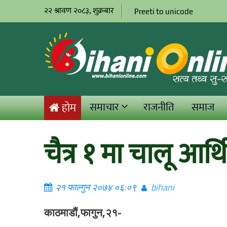
२२ श्रावण २०८३, शुक्रबार
Preeti to unicode
समाचार
राजनीति
समाज
होम
चैत्र १ मा चालू आर्थ
२१ फाल्गुन २०७४ ०६:०९
bihani
काठमाडौं,फागुन,२१-