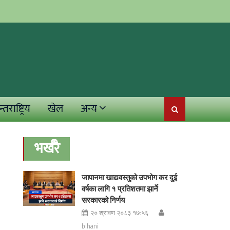
्तराष्ट्रिय
खेल
अन्य
भर्खरै
जापानमा खाद्यवस्तुको उपभोग कर दुई
वर्षका लागि १ प्रतिशतमा झार्ने
सरकारको निर्णय
२० श्रावण २०८३ १७:५६
bihani