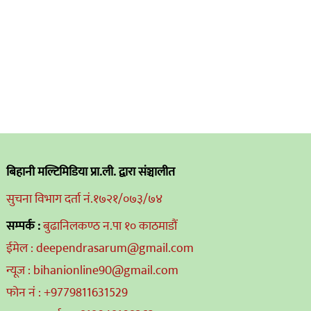
बिहानी मल्टिमिडिया प्रा.ली. द्वारा संञ्चालीत
सुचना विभाग दर्ता नं.१७२१/०७३/७४
सम्पर्क :
बुढानिलकण्ठ न.पा १० काठमाडौं
ईमेल : deependrasarum@gmail.com
न्यूज : bihanionline90@gmail.com
फोन नं : +9779811631529