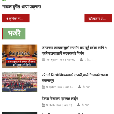
गायक दुर्गेश थापा पक्राउ
Post
कृषिका सवालमा आधारित अन्तरक्रिया कार्यक्रम सम्पन्न
खोटाङमा अलैंची उत्पादनमा बृद्धि ,भाउ नपाउँदा कृषक चिन्तित
navigation
भर्खरै
जापानमा खाद्यवस्तुको उपभोग कर दुई वर्षका लागि १
प्रतिशतमा झार्ने सरकारको निर्णय
२० श्रावण २०८३ १७:५६
bihani
स्पेनले जित्यो विश्वकपको उपाधी,अर्जेन्टिनाको सपना
चकनाचुर
४ श्रावण २०८३ ०४:०८
bihani
फिफा विश्वकप प्रत्यक्ष लाईभ
४ असार २०८३ ०३:१३
bihani