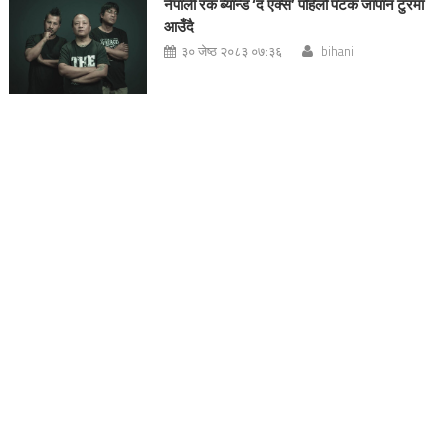
नेपाली रक ब्यान्ड ‘द एक्स’ पहिलो पटक जापान टुरमा
आउँदै
३० जेष्ठ २०८३ ०७:३६
bihani