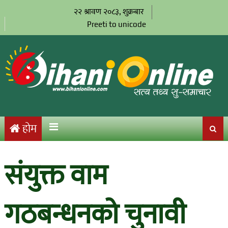
२२ श्रावण २०८३, शुक्रबार
Preeti to unicode
होम
संयुक्त वाम
गठबन्धनको चुनावी