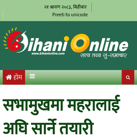
२१ श्रावण २०८३, बिहीबार
Preeti to unicode
होम
सभामुखमा महरालाई
अघि सार्ने तयारी