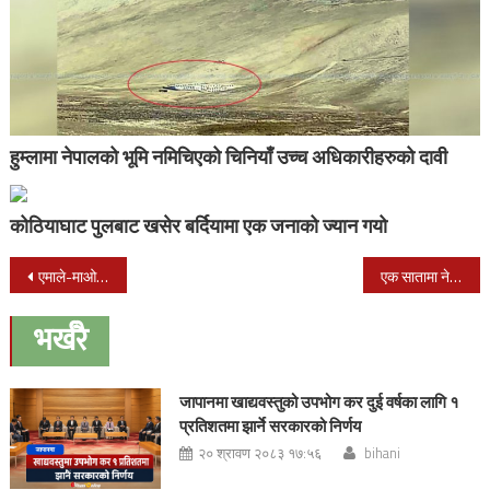
हुम्लामा नेपालको भूमि नमिचिएको चिनियाँ उच्च अधिकारीहरुको दावी
कोठियाघाट पुलबाट खसेर बर्दियामा एक जनाको ज्यान गयो
Post
एमाले-माओवादी एकता लिम्बयो
एक सातामा नेपालले पहिलो सिइओ अफ दि इयर पाउने
navigation
भर्खरै
जापानमा खाद्यवस्तुको उपभोग कर दुई वर्षका लागि १
प्रतिशतमा झार्ने सरकारको निर्णय
२० श्रावण २०८३ १७:५६
bihani