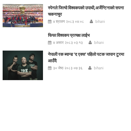
स्पेनले जित्यो विश्वकपको उपाधी,अर्जेन्टिनाको सपना
चकनाचुर
४ श्रावण २०८३ ०४:०८
bihani
फिफा विश्वकप प्रत्यक्ष लाईभ
४ असार २०८३ ०३:१३
bihani
नेपाली रक ब्यान्ड ‘द एक्स’ पहिलो पटक जापान टुरमा
आउँदै
३० जेष्ठ २०८३ ०७:३६
bihani