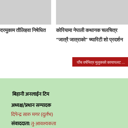
दरमुकाम तौलिहवा निषेधित
कोरियामा नेपाली कथानक चलचित्र
“जात्रै जात्राको” च्यारिटी शो प्रदर्शन
पाँच वर्षभित्र मुलुकको कायापलट गर्ने प्रधानमन्त्री ओलीको उद्घोष
बिहानी अनलाईन टिम
अध्यक्ष/प्रधान सम्पादक
दिपेन्द्र सारु मगर (दुर्लभ)
संवाददाता:
तु-आवश्यकता