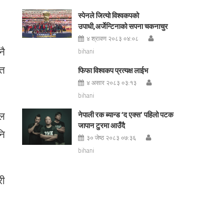
स्पेनले जित्यो विश्वकपको
उपाधी,अर्जेन्टिनाको सपना चकनाचुर
४ श्रावण २०८३ ०४:०८
नै
bihani
ित
फिफा विश्वकप प्रत्यक्ष लाईभ
४ असार २०८३ ०३:१३
bihani
ील
नेपाली रक ब्यान्ड ‘द एक्स’ पहिलो पटक
जापान टुरमा आउँदै
नि
३० जेष्ठ २०८३ ०७:३६
bihani
री