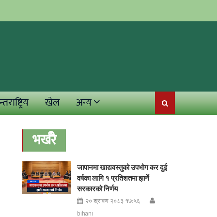
्तराष्ट्रिय
खेल
अन्य
भर्खरै
जापानमा खाद्यवस्तुको उपभोग कर दुई
वर्षका लागि १ प्रतिशतमा झार्ने
सरकारको निर्णय
२० श्रावण २०८३ १७:५६
bihani