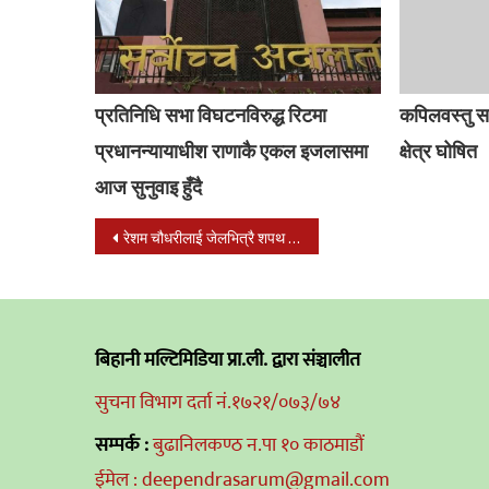
प्रतिनिधि सभा विघटनविरुद्ध रिटमा
कपिलवस्तु स
प्रधानन्यायाधीश राणाकै एकल इजलासमा
क्षेत्र घोषित
आज सुनुवाइ हुँदै
Post
रेशम चौधरीलाई जेलभित्रै शपथ गराउने तयारी
navigation
बिहानी मल्टिमिडिया प्रा.ली. द्वारा संञ्चालीत
सुचना विभाग दर्ता नं.१७२१/०७३/७४
सम्पर्क :
बुढानिलकण्ठ न.पा १० काठमाडौं
ईमेल : deependrasarum@gmail.com