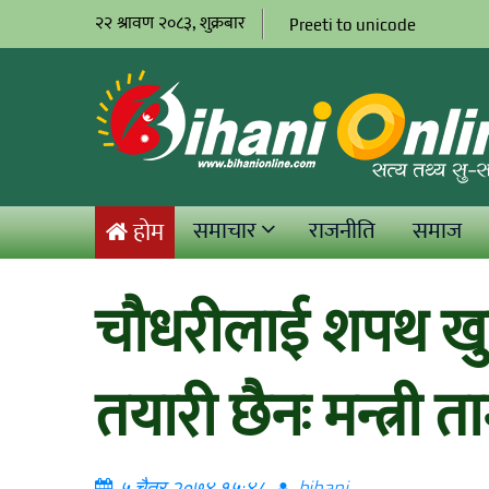
२२ श्रावण २०८३, शुक्रबार
Preeti to unicode
समाचार
राजनीति
समाज
होम
चौधरीलाई शपथ खुव
तयारी छैनः मन्त्री त
५ चैत्र २०७४ १५:४८
bihani