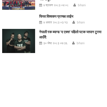
४ श्रावण २०८३ ०४:०८
bihani
फिफा विश्वकप प्रत्यक्ष लाईभ
४ असार २०८३ ०३:१३
bihani
नेपाली रक ब्यान्ड ‘द एक्स’ पहिलो पटक जापान टुरमा
आउँदै
३० जेष्ठ २०८३ ०७:३६
bihani