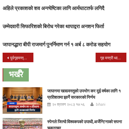
अहिले प्रकाशको शव अन्त्येष्टिका लागि आर्यघाटतर्फ लगिदै
उम्मेदवारी सिफारिशको बिरोध गरेका थापाद्वरा अनशन फिर्ता
जापानद्धारा बीपी राजमार्ग पुनर्निमाण गर्न १ अर्ब ८ करोड सहयोग
Post
पूर्वगृहमन्त्री खुमबहादुर खड्काको निधन
गृह मन्त्री थापाको यस्तो छ, ८२ बुँदे गृह प्रशासन सुधार कार्ययोजना
navigation
भर्खरै
जापानमा खाद्यवस्तुको उपभोग कर दुई वर्षका लागि १
प्रतिशतमा झार्ने सरकारको निर्णय
२० श्रावण २०८३ १७:५६
bihani
स्पेनले जित्यो विश्वकपको उपाधी,अर्जेन्टिनाको सपना
चकनाचुर