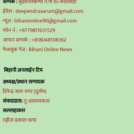
सम्पर्क :
बुढानिलकण्ठ न.पा १० काठमाडौं
ईमेल : deependrasarum@gmail.com
न्यूज : bihanionline90@gmail.com
फोन नं : +9779811631529
जापान सम्पर्क : +818048108362
फेशबुक पेज : Bihani Online News
बिहानी अनलाईन टिम
अध्यक्ष/प्रधान सम्पादक
दिपेन्द्र सारु मगर (दुर्लभ)
संवाददाता:
तु-आवश्यकता
सल्लाहाकार
रञ्जीता ढकाल थापा