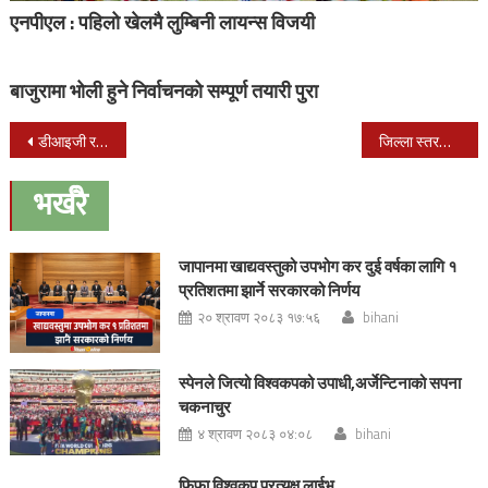
एनपीएल : पहिलो खेलमै लुम्बिनी लायन्स विजयी
बाजुरामा भोली हुने निर्वाचनको सम्पूर्ण तयारी पुरा
Post
डीआइजी रमेश खरेलद्धारा राजीनामा
जिल्ला स्तरका सरकारी कार्यालय खारेज हुँदै
navigation
भर्खरै
जापानमा खाद्यवस्तुको उपभोग कर दुई वर्षका लागि १
प्रतिशतमा झार्ने सरकारको निर्णय
२० श्रावण २०८३ १७:५६
bihani
स्पेनले जित्यो विश्वकपको उपाधी,अर्जेन्टिनाको सपना
चकनाचुर
४ श्रावण २०८३ ०४:०८
bihani
फिफा विश्वकप प्रत्यक्ष लाईभ