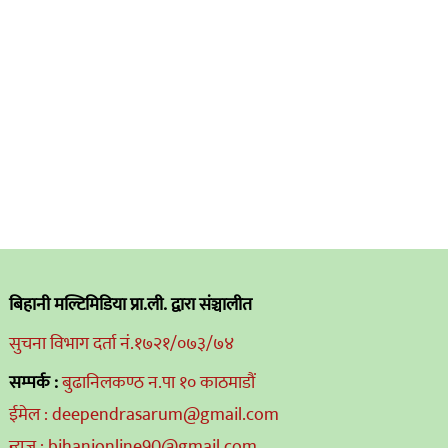
बिहानी मल्टिमिडिया प्रा.ली. द्वारा संञ्चालीत
सुचना विभाग दर्ता नं.१७२१/०७३/७४
सम्पर्क :
बुढानिलकण्ठ न.पा १० काठमाडौं
ईमेल : deependrasarum@gmail.com
न्यूज : bihanionline90@gmail.com