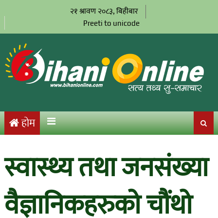
२१ श्रावण २०८३, बिहीबार
Preeti to unicode
होम
स्वास्थ्य तथा जनसंख्या
वैज्ञानिकहरुको चौंथो