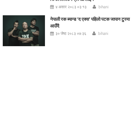
४ असार २०८३ ०३:१३
bihani
नेपाली रक ब्यान्ड ‘द एक्स’ पहिलो पटक जापान टुरमा
आउँदै
३० जेष्ठ २०८३ ०७:३६
bihani