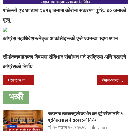
पछिल्लो २४ घण्टामा २०१६ जनामा कोरोना संक्रमण पुष्टि, ३० जनाको
मृत्यु
कांग्रेस महाधिवेशन:नेतृत्व आकांक्षीहरूको एजेण्डाभन्दा पदमा ध्यान
सीमांकनबाहेकका विषयमा संविधान संशोधन गर्न प्रक्रिया अघि बढाउने
कांग्रेसको निर्णय
Post
स्वास्थ्य तथा जनसंख्या वैज्ञानिकहरुको चौंथो शिखर सम्मेलन काठमाडौंमा सुरु
नेपाल-भारत प्रबुद्ध समूहको बैठक आजदेखि भारतको नयाँ दिल्लीमा
navigation
भर्खरै
जापानमा खाद्यवस्तुको उपभोग कर दुई वर्षका लागि १
प्रतिशतमा झार्ने सरकारको निर्णय
२० श्रावण २०८३ १७:५६
bihani