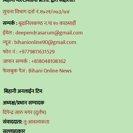
बिहानी मल्टिमिडिया प्रा.ली. द्वारा संञ्चालीत
सुचना विभाग दर्ता नं.१७२१/०७३/७४
सम्पर्क :
बुढानिलकण्ठ न.पा १० काठमाडौं
ईमेल : deependrasarum@gmail.com
न्यूज : bihanionline90@gmail.com
फोन नं : +9779811631529
जापान सम्पर्क : +818048108362
फेशबुक पेज : Bihani Online News
बिहानी अनलाईन टिम
अध्यक्ष/प्रधान सम्पादक
दिपेन्द्र सारु मगर (दुर्लभ)
संवाददाता:
तु-आवश्यकता
सल्लाहाकार