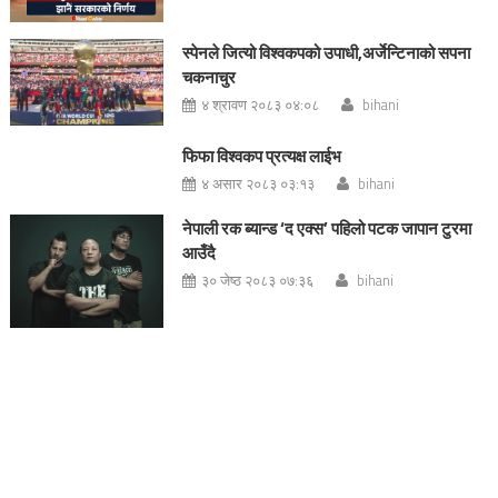
स्पेनले जित्यो विश्वकपको उपाधी,अर्जेन्टिनाको सपना
चकनाचुर
४ श्रावण २०८३ ०४:०८
bihani
फिफा विश्वकप प्रत्यक्ष लाईभ
४ असार २०८३ ०३:१३
bihani
नेपाली रक ब्यान्ड ‘द एक्स’ पहिलो पटक जापान टुरमा
आउँदै
३० जेष्ठ २०८३ ०७:३६
bihani