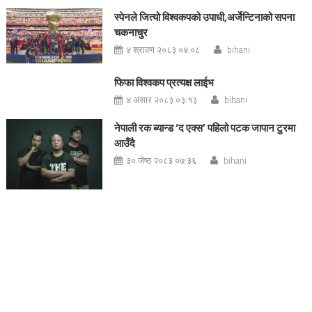
स्पेनले जित्यो विश्वकपको उपाधी,अर्जेन्टिनाको सपना
चकनाचुर
४ श्रावण २०८३ ०४:०८
bihani
फिफा विश्वकप प्रत्यक्ष लाईभ
४ असार २०८३ ०३:१३
bihani
नेपाली रक ब्यान्ड ‘द एक्स’ पहिलो पटक जापान टुरमा
आउँदै
३० जेष्ठ २०८३ ०७:३६
bihani