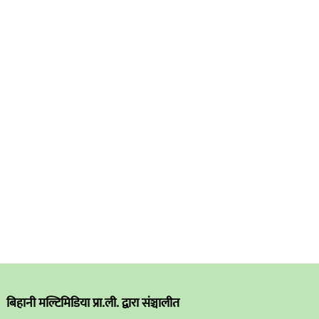
बिहानी मल्टिमिडिया प्रा.ली. द्वारा संञ्चालीत