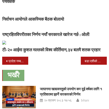
पर्यवेक्षक
निर्वाचन आयोगले आकस्मिक बैठक बोलायो
राष्ट्रहितविपरीतका निर्णय नयाँ सरकारले खारेज गर्छ : ओली
टी-२० आईमा कुशल मल्लको विश्व कीर्तिमान,३४ बलमै शतक प्रहार
Post
प्रदेश नम्बर २ को मत परिणाम धमाधम आउँदै
बडा दशैंको आज तेस्रो दिन, चन्द्रघण्टा देवीको पूजा गरिदैं
navigation
भर्खरै
जापानमा खाद्यवस्तुको उपभोग कर दुई वर्षका लागि १
प्रतिशतमा झार्ने सरकारको निर्णय
२० श्रावण २०८३ १७:५६
bihani