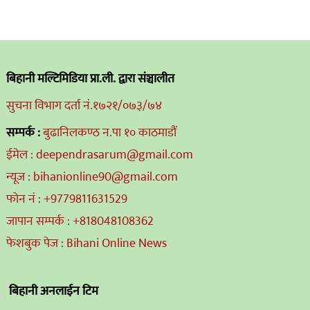
बिहानी मल्टिमिडिया प्रा.ली. द्वारा संञ्चालीत
सुचना विभाग दर्ता नं.१७२१/०७३/७४
सम्पर्क :
बुढानिलकण्ठ न.पा १० काठमाडौं
ईमेल : deependrasarum@gmail.com
न्यूज : bihanionline90@gmail.com
फोन नं : +9779811631529
जापान सम्पर्क : +818048108362
फेशबुक पेज : Bihani Online News
बिहानी अनलाईन टिम