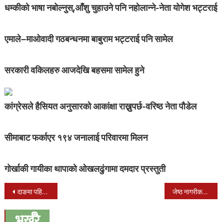
धम्कीको भाषा नबोल्नुस्,आँशु चुहाउने पनि नहोलान्ने-नेता योगेश भट्टराई
एमाले–माओवादी गठबन्धनमा बाबुराम भट्टराई पनि सामेल
सरकारी वकिलहरु आजदेखि बहसमा सामेल हुने
कांग्रेसले हैसियत अनुसारको आकांक्षा राख्नुपर्छ-वरिष्ठ नेता पौडेल
सीमाबाट फर्काएर १९४ जनालाई परिवारमा मिलन
गोर्खाकी गायीका थापाको ओखलढुंगामा दमदार प्रस्तुती
Post
दाङमा पहिलोपटक मिस एसइइ हुने
जेष्ठ नागरीकहरूलाई सम्मन कार्यक्रम सम्पन्न
navigation
भर्खरै