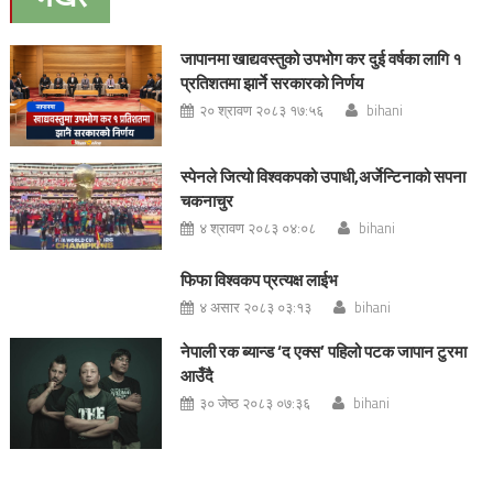
जापानमा खाद्यवस्तुको उपभोग कर दुई वर्षका लागि १
प्रतिशतमा झार्ने सरकारको निर्णय
२० श्रावण २०८३ १७:५६
bihani
स्पेनले जित्यो विश्वकपको उपाधी,अर्जेन्टिनाको सपना
चकनाचुर
४ श्रावण २०८३ ०४:०८
bihani
फिफा विश्वकप प्रत्यक्ष लाईभ
४ असार २०८३ ०३:१३
bihani
नेपाली रक ब्यान्ड ‘द एक्स’ पहिलो पटक जापान टुरमा
आउँदै
३० जेष्ठ २०८३ ०७:३६
bihani