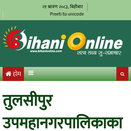
२१ श्रावण २०८३, बिहीबार
Preeti to unicode
होम
तुलसीपुर
उपमहानगरपालिकाका