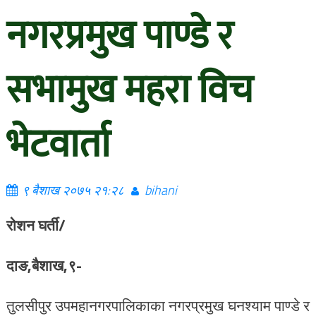
नगरप्रमुख पाण्डे र
सभामुख महरा विच
भेटवार्ता
९ बैशाख २०७५ २१:२८
bihani
रोशन घर्ती/
दाङ,बैशाख,९-
तुलसीपुर उपमहानगरपालिकाका नगरप्रमुख घनश्याम पाण्डे र