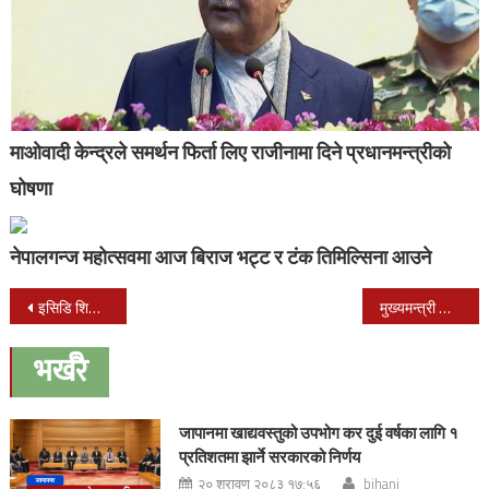
माओवादी केन्द्रले समर्थन फिर्ता लिए राजीनामा दिने प्रधानमन्त्रीको
घोषणा
नेपालगन्ज महोत्सवमा आज बिराज भट्ट र टंक तिमिल्सिना आउने
Post
इसिडि शिक्षक पनि न्याय माग्दै सिंहदरवारमा
मुख्यमन्त्री लालबाबुको राजीनामा माग
navigation
भर्खरै
जापानमा खाद्यवस्तुको उपभोग कर दुई वर्षका लागि १
प्रतिशतमा झार्ने सरकारको निर्णय
२० श्रावण २०८३ १७:५६
bihani