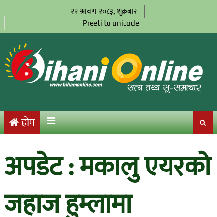
२२ श्रावण २०८३, शुक्रबार
Preeti to unicode
होम
अपडेट : मकालु एयरको
जहाज हुम्लामा