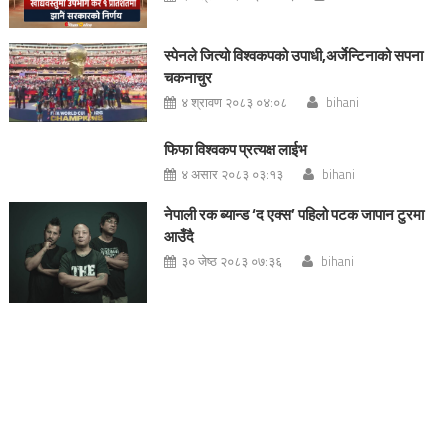
स्पेनले जित्यो विश्वकपको उपाधी,अर्जेन्टिनाको सपना
चकनाचुर
४ श्रावण २०८३ ०४:०८
bihani
फिफा विश्वकप प्रत्यक्ष लाईभ
४ असार २०८३ ०३:१३
bihani
नेपाली रक ब्यान्ड ‘द एक्स’ पहिलो पटक जापान टुरमा
आउँदै
३० जेष्ठ २०८३ ०७:३६
bihani