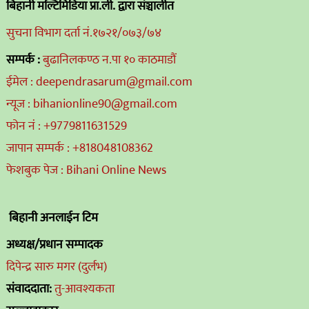
बिहानी मल्टिमिडिया प्रा.ली. द्वारा संञ्चालीत
सुचना विभाग दर्ता नं.१७२१/०७३/७४
सम्पर्क :
बुढानिलकण्ठ न.पा १० काठमाडौं
ईमेल : deependrasarum@gmail.com
न्यूज : bihanionline90@gmail.com
फोन नं : +9779811631529
जापान सम्पर्क : +818048108362
फेशबुक पेज : Bihani Online News
बिहानी अनलाईन टिम
अध्यक्ष/प्रधान सम्पादक
दिपेन्द्र सारु मगर (दुर्लभ)
संवाददाता:
तु-आवश्यकता