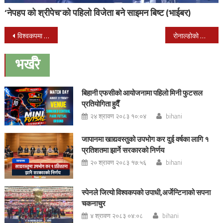
‘नेपहप को श्रीपेच’को पहिलो विजेता बने साइमन बिष्ट (भाईबर)
Post
विश्वकपमा आज ३ खेल हुदै : रुससंग साउदी अरबीया ५-० ले पराजीत
रोनाल्डोको ह्याट्रिक पुरा : स्पेन र पोर्चुगल बराबरीमा रोकिए
navigation
भर्खरै
बिहानी एफसीको आयोजनामा पहिलो मिनी फुटसल
प्रतियोगिता हुदैँ
२४ श्रावण २०८३ १०:०४
bihani
जापानमा खाद्यवस्तुको उपभोग कर दुई वर्षका लागि १
प्रतिशतमा झार्ने सरकारको निर्णय
२० श्रावण २०८३ १७:५६
bihani
स्पेनले जित्यो विश्वकपको उपाधी,अर्जेन्टिनाको सपना
चकनाचुर
४ श्रावण २०८३ ०४:०८
bihani