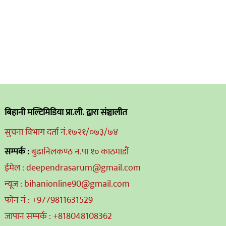
बिहानी मल्टिमिडिया प्रा.ली. द्वारा संञ्चालीत
सुचना विभाग दर्ता नं.१७२१/०७३/७४
सम्पर्क :
बुढानिलकण्ठ न.पा १० काठमाडौं
ईमेल : deependrasarum@gmail.com
न्यूज : bihanionline90@gmail.com
फोन नं : +9779811631529
जापान सम्पर्क : +818048108362