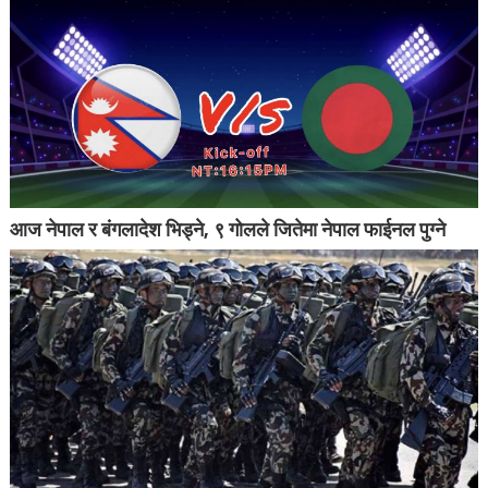
आज नेपाल र बंगलादेश भिड्ने, ९ गोलले जितेमा नेपाल फाईनल पुग्ने