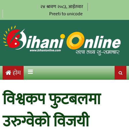
२४ श्रावण २०८३, आईतवार
Preeti to unicode
होम
विश्वकप फुटबलमा
उरुग्वेको विजयी