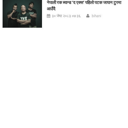
नेपाली रक ब्यान्ड ‘द एक्स’ पहिलो पटक जापान टुरमा
आउँदै
३० जेष्ठ २०८३ ०७:३६
bihani