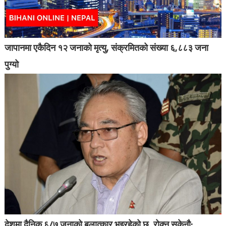
जापानमा एकैदिन १२ जनाको मृत्यु, संक्रमितको संख्या ६,८८३ जना
पुग्यो
देशमा दैनिक ६/७ जनाको बलात्कार भइरहेको छ, रोक्न सकेनौ: