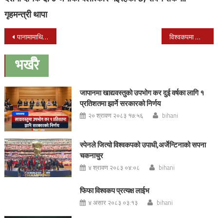
गृहमन्त्री थापा
Post
पानामामाथि बेल्जियमको शानदार जित
विश्वकपमा आज ३ खेल : जापानले कोलम्बिया संग खेल्ने
navigation
भर्खरै
जापानमा खाद्यवस्तुको उपभोग कर दुई वर्षका लागि १
प्रतिशतमा झार्ने सरकारको निर्णय
२० श्रावण २०८३ १७:५६
bihani
स्पेनले जित्यो विश्वकपको उपाधी,अर्जेन्टिनाको सपना
चकनाचुर
४ श्रावण २०८३ ०४:०८
bihani
फिफा विश्वकप प्रत्यक्ष लाईभ
४ असार २०८३ ०३:१३
bihani