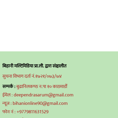
बिहानी मल्टिमिडिया प्रा.ली. द्वारा संञ्चालीत
सुचना विभाग दर्ता नं.१७२१/०७३/७४
सम्पर्क :
बुढानिलकण्ठ न.पा १० काठमाडौं
ईमेल : deependrasarum@gmail.com
न्यूज : bihanionline90@gmail.com
फोन नं : +9779811631529