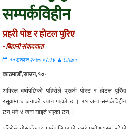
सम्पर्कविहीन
प्रहरी पोष्ट र होटल पुरिए
- बिहानी संवाददाता
१० श्रावण २०७५ ०८:३४
bihani
काठमाडौं,साउन,१०-
अविरल वर्षापछिको पहिरोले प्रहरी पोस्ट र होटल पुरिँदा
रसुवामा ४ जनाकाे ज्यान गएकाे छ । ११ जना सम्पर्कविहीन
छन् भने ४ जना घाइते भएका छन् ।
पहिराेले गोसाइँकुण्ड गाउँपालिकाको टमुरे प्रवेशद्वारमा रहेको