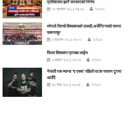
प्रतिशतमा झार्ने सरकारको निर्णय
२० श्रावण २०८३ १७:५६
bihani
स्पेनले जित्यो विश्वकपको उपाधी,अर्जेन्टिनाको सपना
चकनाचुर
४ श्रावण २०८३ ०४:०८
bihani
फिफा विश्वकप प्रत्यक्ष लाईभ
४ असार २०८३ ०३:१३
bihani
नेपाली रक ब्यान्ड ‘द एक्स’ पहिलो पटक जापान टुरमा
आउँदै
३० जेष्ठ २०८३ ०७:३६
bihani