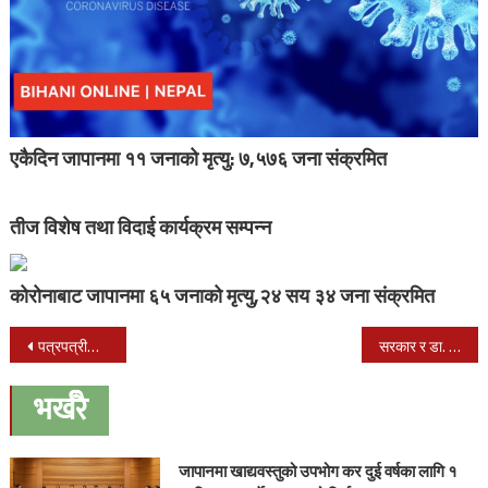
एकैदिन जापानमा ११ जनाको मृत्यु: ७,५७६ जना संक्रमित
तीज विशेष तथा विदाई कार्यक्रम सम्पन्न
कोरोनाबाट जापानमा ६५ जनाको मृत्यु,२४ सय ३४ जना संक्रमित
Post
पत्रपत्रीका : भागबन्डा मिलाउन कृषि मन्त्रालय टुक्र्याइँदै
सरकार र डा. गोविन्द केसी पक्षबीचको वार्ता सहमति नजिक
navigation
भर्खरै
जापानमा खाद्यवस्तुको उपभोग कर दुई वर्षका लागि १