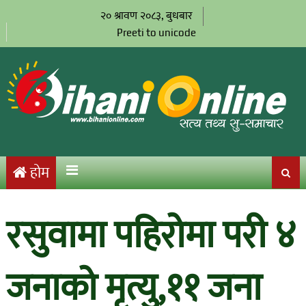
२० श्रावण २०८३, बुधबार
Preeti to unicode
होम
रसुवामा पहिरोमा परी ४
जनाको मृत्यु,११ जना