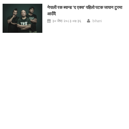
नेपाली रक ब्यान्ड ‘द एक्स’ पहिलो पटक जापान टुरमा
आउँदै
३० जेष्ठ २०८३ ०७:३६
bihani