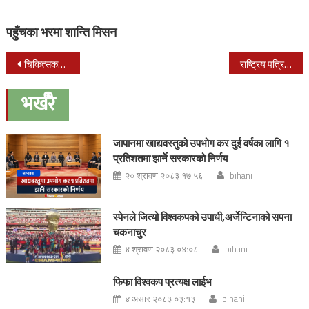
पहुँचका भरमा शान्ति मिसन
Post
चिकित्सकहरुको अान्दोलनले गर्दा बिरामीलाई सास्ती
राष्ट्रिय पत्रिका लोकप्रिय सन्देशले आज रक्तदान कार्यक्रम गर्दै
navigation
भर्खरै
जापानमा खाद्यवस्तुको उपभोग कर दुई वर्षका लागि १
प्रतिशतमा झार्ने सरकारको निर्णय
२० श्रावण २०८३ १७:५६
bihani
स्पेनले जित्यो विश्वकपको उपाधी,अर्जेन्टिनाको सपना
चकनाचुर
४ श्रावण २०८३ ०४:०८
bihani
फिफा विश्वकप प्रत्यक्ष लाईभ
४ असार २०८३ ०३:१३
bihani