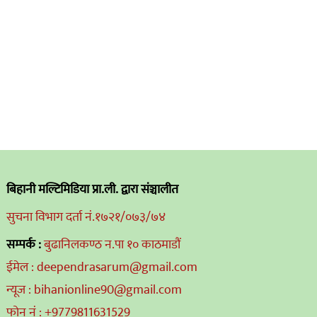
बिहानी मल्टिमिडिया प्रा.ली. द्वारा संञ्चालीत
सुचना विभाग दर्ता नं.१७२१/०७३/७४
सम्पर्क :
बुढानिलकण्ठ न.पा १० काठमाडौं
ईमेल : deependrasarum@gmail.com
न्यूज : bihanionline90@gmail.com
फोन नं : +9779811631529