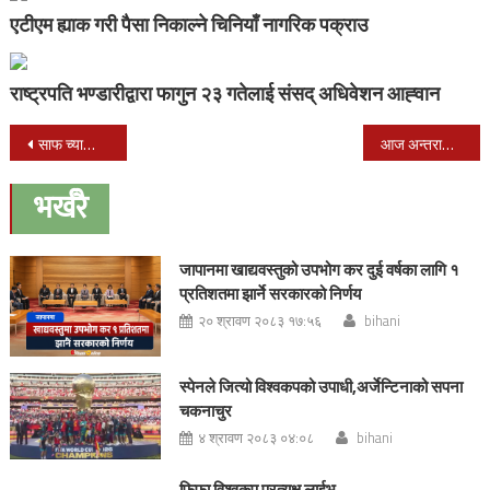
एटीएम ह्याक गरी पैसा निकाल्ने चिनियाँ नागरिक पक्राउ
राष्ट्रपति भण्डारीद्वारा फागुन २३ गतेलाई संसद् अधिवेशन आह्‍वान
Post
साफ च्याम्पियनसिपमा भुटानविरुद्ध नेपालको शानदार जित
आज अन्तराष्ट्रिय साक्षरता दिवश
navigation
भर्खरै
जापानमा खाद्यवस्तुको उपभोग कर दुई वर्षका लागि १
प्रतिशतमा झार्ने सरकारको निर्णय
२० श्रावण २०८३ १७:५६
bihani
स्पेनले जित्यो विश्वकपको उपाधी,अर्जेन्टिनाको सपना
चकनाचुर
४ श्रावण २०८३ ०४:०८
bihani
फिफा विश्वकप प्रत्यक्ष लाईभ