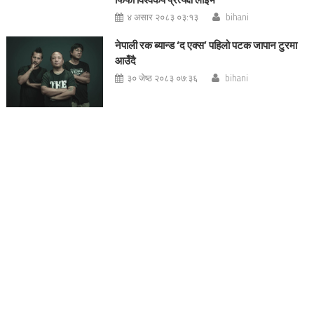
४ असार २०८३ ०३:१३
bihani
नेपाली रक ब्यान्ड ‘द एक्स’ पहिलो पटक जापान टुरमा
आउँदै
३० जेष्ठ २०८३ ०७:३६
bihani