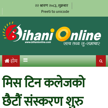
२२ श्रावण २०८३, शुक्रबार
Preeti to unicode
होम
मिस टिन कलेजको
छैटौं संस्करण शुरु