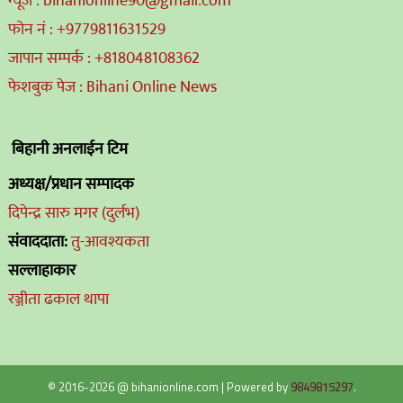
न्यूज : bihanionline90@gmail.com
फोन नं : +9779811631529
जापान सम्पर्क : +818048108362
फेशबुक पेज : Bihani Online News
बिहानी अनलाईन टिम
अध्यक्ष/प्रधान सम्पादक
दिपेन्द्र सारु मगर (दुर्लभ)
संवाददाता:
तु-आवश्यकता
सल्लाहाकार
रञ्जीता ढकाल थापा
© 2016-2026 @ bihanionline.com
|
Powered by
9849815297
.