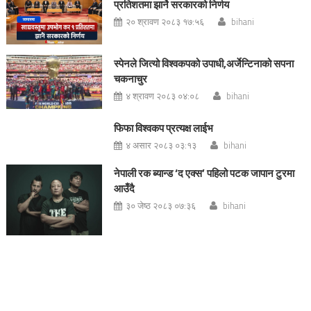
प्रतिशतमा झार्ने सरकारको निर्णय
२० श्रावण २०८३ १७:५६
bihani
स्पेनले जित्यो विश्वकपको उपाधी,अर्जेन्टिनाको सपना
चकनाचुर
४ श्रावण २०८३ ०४:०८
bihani
फिफा विश्वकप प्रत्यक्ष लाईभ
४ असार २०८३ ०३:१३
bihani
नेपाली रक ब्यान्ड ‘द एक्स’ पहिलो पटक जापान टुरमा
आउँदै
३० जेष्ठ २०८३ ०७:३६
bihani