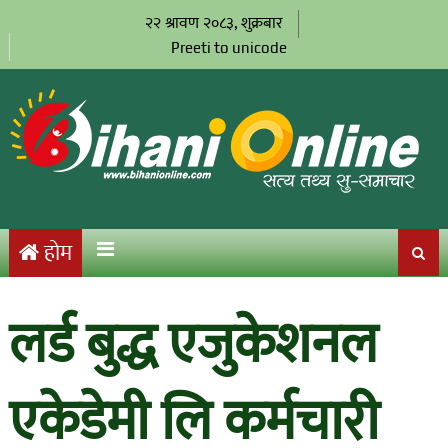
२२ श्रावण २०८३, शुक्रबार
Preeti to unicode
होम
लर्ड बुद्ध एजुकेशनल
एकेडेमी लि कर्मचारी