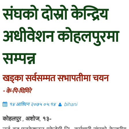
संघको दोस्रो केन्द्रिय
अधीवेशन कोहलपुरमा
सम्पन्न
खड्का सर्वसम्मत सभापतीमा चयन
- के-पि-घिमिरे
१४ आश्विन २०७५ ०५:१४
bihani
कोहलपुर
,
अशोज
,
१३-