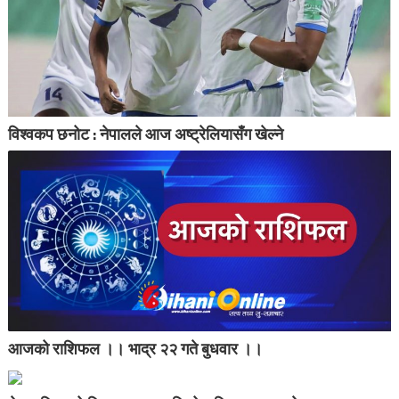
विश्वकप छनोट : नेपालले आज अष्ट्रेलियासँग खेल्ने
आजको राशिफल ।। भाद्र २२ गते बुधवार ।।