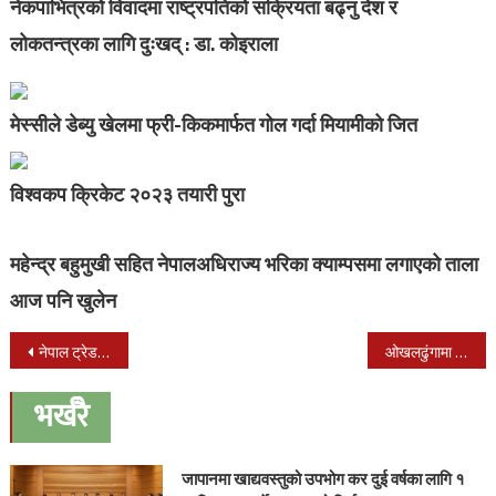
नेकपाभित्रको विवादमा राष्ट्रपतिको सक्रियता बढ्नु देश र
लोकतन्त्रका लागि दुःखद् : डा. कोइराला
मेस्सीले डेब्यु खेलमा फ्री-किकमार्फत गोल गर्दा मियामीको जित
विश्वकप क्रिकेट २०२३ तयारी पुरा
महेन्द्र बहुमुखी सहित नेपालअधिराज्य भरिका क्याम्पसमा लगाएको ताला
आज पनि खुलेन
Post
नेपाल ट्रेड युनीयन महासंघ (जिफन्ट) नगर कमीटी गठन
ओखलढुंगामा छोरी बलत्कारको आरोपमा बाबु पक्राउ
navigation
भर्खरै
जापानमा खाद्यवस्तुको उपभोग कर दुई वर्षका लागि १