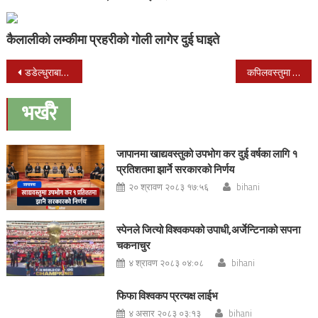
कैलालीको लम्कीमा प्रहरीको गोली लागेर दुई घाइते
Post
डडेल्धुराबाट डोटी जादै गरेको स्कुल बस दुर्घटना : १६ जनाको मृत्यु
कपिलवस्तुमा गोली प्रहार बाट प्रदेशसभा उम्मेदवारको हत्या
navigation
भर्खरै
जापानमा खाद्यवस्तुको उपभोग कर दुई वर्षका लागि १
प्रतिशतमा झार्ने सरकारको निर्णय
२० श्रावण २०८३ १७:५६
bihani
स्पेनले जित्यो विश्वकपको उपाधी,अर्जेन्टिनाको सपना
चकनाचुर
४ श्रावण २०८३ ०४:०८
bihani
फिफा विश्वकप प्रत्यक्ष लाईभ
४ असार २०८३ ०३:१३
bihani