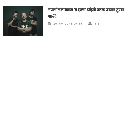
नेपाली रक ब्यान्ड ‘द एक्स’ पहिलो पटक जापान टुरमा
आउँदै
३० जेष्ठ २०८३ ०७:३६
bihani