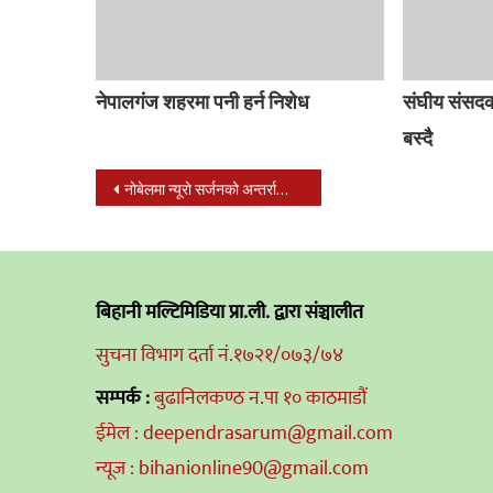
नेपालगंज शहरमा पनी हर्न निशेध
संघीय संसद
बस्दै
Post
नोबेलमा न्यूरो सर्जनको अन्तर्राष्ट्रिय शैक्षिक सम्मेलन : नौ देशका बरिष्ठ न्यूरो सर्जनको जमघट
navigation
बिहानी मल्टिमिडिया प्रा.ली. द्वारा संञ्चालीत
सुचना विभाग दर्ता नं.१७२१/०७३/७४
सम्पर्क :
बुढानिलकण्ठ न.पा १० काठमाडौं
ईमेल : deependrasarum@gmail.com
न्यूज : bihanionline90@gmail.com