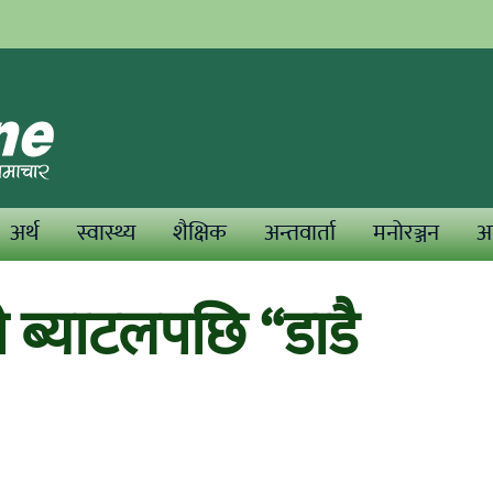
अर्थ
स्वास्थ्य
शैक्षिक
अन्तवार्ता
मनोरञ्जन
अन
ी ब्याटलपछि “डाडै