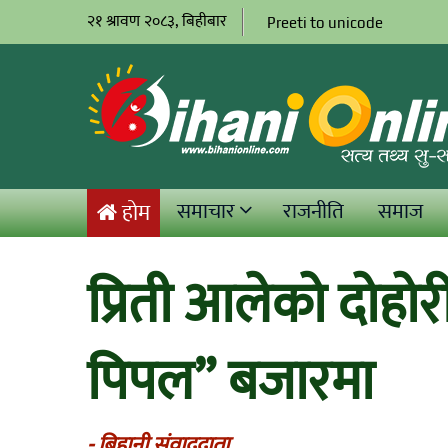
२१ श्रावण २०८३, बिहीबार
Preeti to unicode
समाचार
राजनीति
समाज
होम
प्रिती आलेको दोहोर
पिपल” बजारमा
- बिहानी संवाददाता