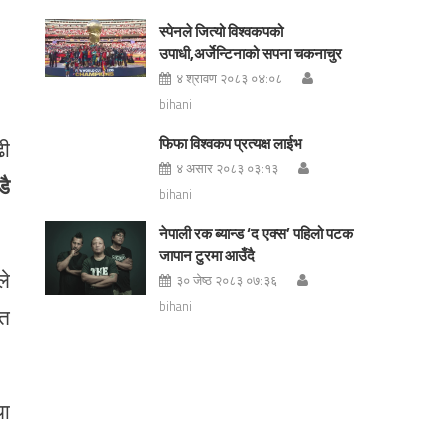
स्पेनले जित्यो विश्वकपको
उपाधी,अर्जेन्टिनाको सपना चकनाचुर
४ श्रावण २०८३ ०४:०८
bihani
फिफा विश्वकप प्रत्यक्ष लाईभ
ढी
४ असार २०८३ ०३:१३
डै
bihani
नेपाली रक ब्यान्ड ‘द एक्स’ पहिलो पटक
जापान टुरमा आउँदै
ले
३० जेष्ठ २०८३ ०७:३६
bihani
ित
था