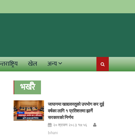
्तराष्ट्रिय
खेल
अन्य
भर्खरै
जापानमा खाद्यवस्तुको उपभोग कर दुई
वर्षका लागि १ प्रतिशतमा झार्ने
सरकारको निर्णय
२० श्रावण २०८३ १७:५६
bihani