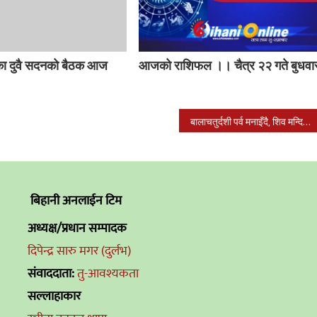
का दुवै सदनको बैठक आज
आजको राशिफल ।। चैत्र २२ गते बुधवा
बालाचतुर्दशी पर्व मनाइँदै, शिव मन्दिर परिसरहरुमा सतबिज छरिंदै
बिहानी अनलाईन टिम
अध्यक्ष/प्रधान सम्पादक
दिपेन्द्र सारु मगर (दुर्लभ)
संवाददाता:
तु-आवश्यकता
सल्लाहाकार