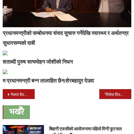
प्रधानमन्त्रीको सम्बोधनमा संसद सुचारु गर्नेदेखि स्वास्थ्य र अर्थतन्त्र
सुधारसम्मको दाबी
शताब्दी पुरुष सत्यमोहन जोशीको निधन
म प्रधानमन्त्री बन्न लालाहित छैन:शेरबहादुर देउवा
Post
नेकपा बैठक बहिस्कारः नेपाल, खनाल, श्रेष्ठ र गौतम आक्रोशित
“मिसेस विउटी कुइन नेपाल २०१८” आवेदन फारम खुल्ला
navigation
भर्खरै
बिहानी एफसीको आयोजनामा पहिलो मिनी फुटसल