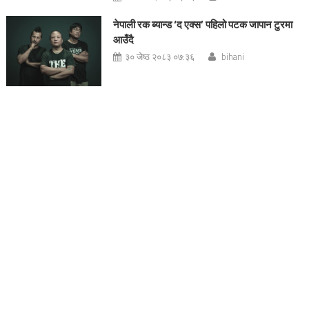
नेपाली रक ब्यान्ड ‘द एक्स’ पहिलो पटक जापान टुरमा
आउँदै
३० जेष्ठ २०८३ ०७:३६
bihani