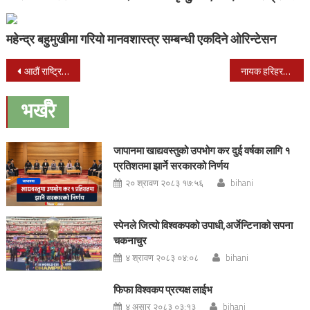
महेन्द्र बहुमुखीमा गरियो मानवशास्त्र सम्बन्धी एकदिने ओरिन्टेसन
Post
आठौं राष्ट्रिय खेलकुद अन्तर्गत साईक्लिङ प्रतियोगितामा आर्मी च्याम्पियन
नायक हरिहरले गरे एक्सिसको शाखा विस्तार
navigation
भर्खरै
जापानमा खाद्यवस्तुको उपभोग कर दुई वर्षका लागि १
प्रतिशतमा झार्ने सरकारको निर्णय
२० श्रावण २०८३ १७:५६
bihani
स्पेनले जित्यो विश्वकपको उपाधी,अर्जेन्टिनाको सपना
चकनाचुर
४ श्रावण २०८३ ०४:०८
bihani
फिफा विश्वकप प्रत्यक्ष लाईभ
४ असार २०८३ ०३:१३
bihani