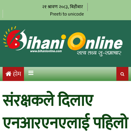
२१ श्रावण २०८३, बिहीबार
Preeti to unicode
होम
संरक्षकले दिलाए
एनआरएनएलाई पहिलो