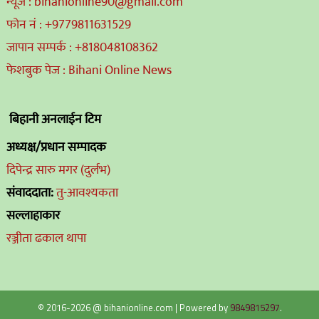
न्यूज : bihanionline90@gmail.com
फोन नं : +9779811631529
जापान सम्पर्क : +818048108362
फेशबुक पेज : Bihani Online News
बिहानी अनलाईन टिम
अध्यक्ष/प्रधान सम्पादक
दिपेन्द्र सारु मगर (दुर्लभ)
संवाददाता:
तु-आवश्यकता
सल्लाहाकार
रञ्जीता ढकाल थापा
© 2016-2026 @ bihanionline.com
|
Powered by
9849815297
.