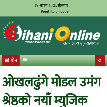
२५ श्रावण २०८३, सोमबार
Preeti to unicode
होम
ओखलढुंगे मोडल उमंग
श्रेष्ठको नयाँ म्युजिक