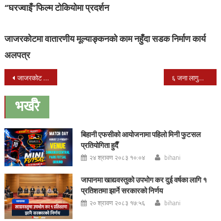
“घरज्वाइँ”फिल्म टोकियोमा प्रदर्शन
जाजरकोटमा वातारणीय मूल्याङ्कनको काम नहुँदा सडक निर्माण कार्य
अलपत्र
Post
जाजरकोट बाट गर्भवतीको हेलिकप्टरमा उद्धार
६ जना लागुऔषध ‘तस्कर’ पक्राउ
navigation
भर्खरै
बिहानी एफसीको आयोजनामा पहिलो मिनी फुटसल
प्रतियोगिता हुदैँ
२४ श्रावण २०८३ १०:०४
bihani
जापानमा खाद्यवस्तुको उपभोग कर दुई वर्षका लागि १
प्रतिशतमा झार्ने सरकारको निर्णय
२० श्रावण २०८३ १७:५६
bihani