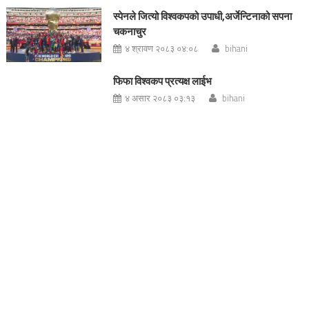
स्पेनले जित्यो विश्वकपको उपाधी,अर्जेन्टिनाको सपना
चकनाचुर
४ श्रावण २०८३ ०४:०८
bihani
फिफा विश्वकप प्रत्यक्ष लाईभ
४ असार २०८३ ०३:१३
bihani