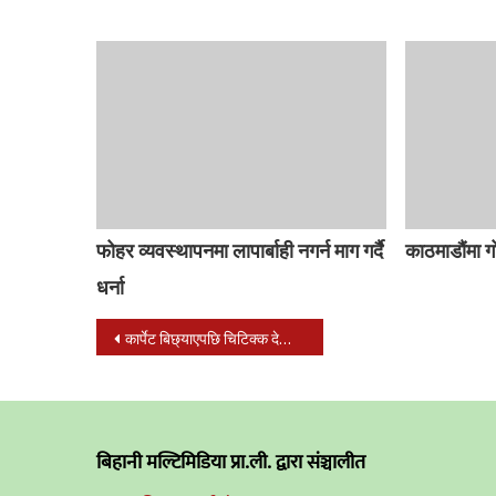
फोहर व्यवस्थापनमा लापार्बाही नगर्न माग गर्दै
काठमाडौंमा ग
धर्ना
Post
कार्पेट बिछ्याएपछि चिटिक्क देखियो : त्रिभुवन विमानस्थल (तस्बिर सहित)
navigation
बिहानी मल्टिमिडिया प्रा.ली. द्वारा संञ्चालीत