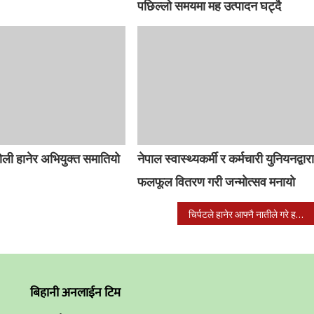
पछिल्लो समयमा मह उत्पादन घट्दै
ोली हानेर अभियुक्त समातियो
नेपाल स्वास्थ्यकर्मी र कर्मचारी युनियनद्वार
फलफूल वितरण गरी जन्मोत्सव मनायो
चिर्पटले हानेर आफ्नै नातीले गरे हजुरबा र हजुरअामाको हत्या
बिहानी अनलाईन टिम