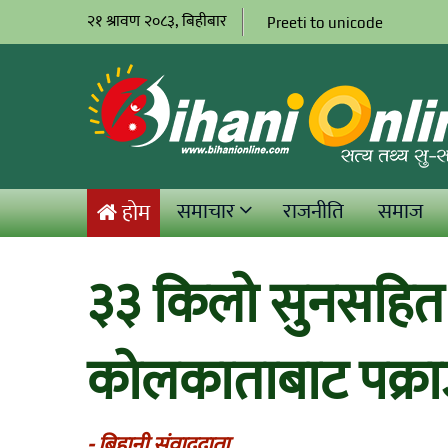
२१ श्रावण २०८३, बिहीबार
Preeti to unicode
समाचार
राजनीति
समाज
होम
३३ किलो सुनसहित 
कोलकाताबाट पक्रा
- बिहानी संवाददाता