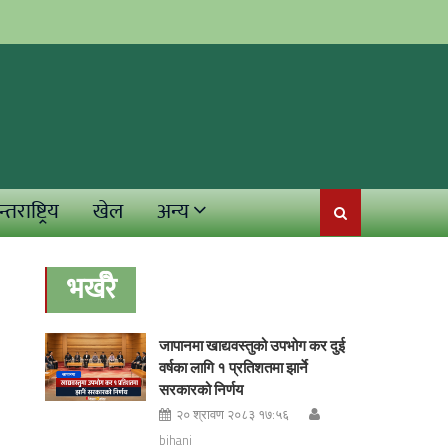
्तराष्ट्रिय
खेल
अन्य
भर्खरै
जापानमा खाद्यवस्तुको उपभोग कर दुई
वर्षका लागि १ प्रतिशतमा झार्ने
सरकारको निर्णय
२० श्रावण २०८३ १७:५६
bihani