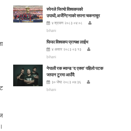
स्पेनले जित्यो विश्वकपको
उपाधी,अर्जेन्टिनाको सपना चकनाचुर
४ श्रावण २०८३ ०४:०८
bihani
फिफा विश्वकप प्रत्यक्ष लाईभ
ना
४ असार २०८३ ०३:१३
bihani
नेपाली रक ब्यान्ड ‘द एक्स’ पहिलो पटक
जापान टुरमा आउँदै
३० जेष्ठ २०८३ ०७:३६
ाट
bihani
ाज
 ।