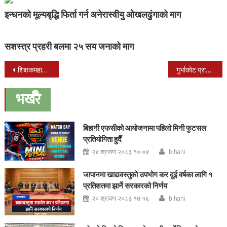
इन्धनको मूल्यबृद्धि फिर्ता गर्न अनेरास्वीयु ओखलढुंगाको माग
सशस्त्र प्रहरी बलमा २५ सय जनाको माग
Post
शिक्षकमहासंघ खारेज गराएरै छाड्ने अस्थायी शिक्षकको उद्घोष
गुर्भाकोट प्राबिधिक शिक्षालय अनुमति बिना नै संचालन
navigation
भर्खरै
बिहानी एफसीको आयोजनामा पहिलो मिनी फुटसल
प्रतियोगिता हुदैँ
२४ श्रावण २०८३ १०:०४
bihani
जापानमा खाद्यवस्तुको उपभोग कर दुई वर्षका लागि १
प्रतिशतमा झार्ने सरकारको निर्णय
२० श्रावण २०८३ १७:५६
bihani