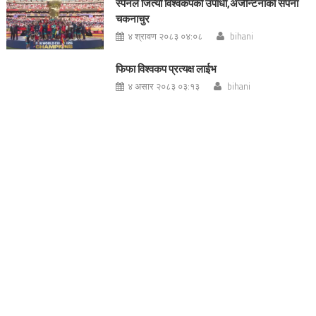
स्पेनले जित्यो विश्वकपको उपाधी,अर्जेन्टिनाको सपना
चकनाचुर
४ श्रावण २०८३ ०४:०८
bihani
फिफा विश्वकप प्रत्यक्ष लाईभ
४ असार २०८३ ०३:१३
bihani