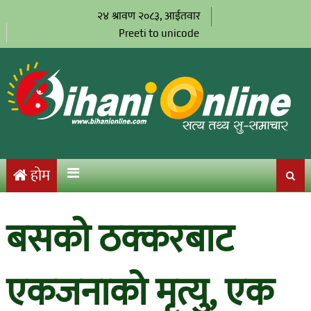
२४ श्रावण २०८३, आईतवार
Preeti to unicode
होम
बसको ठक्करबाट
एकजनाको मृत्यु, एक