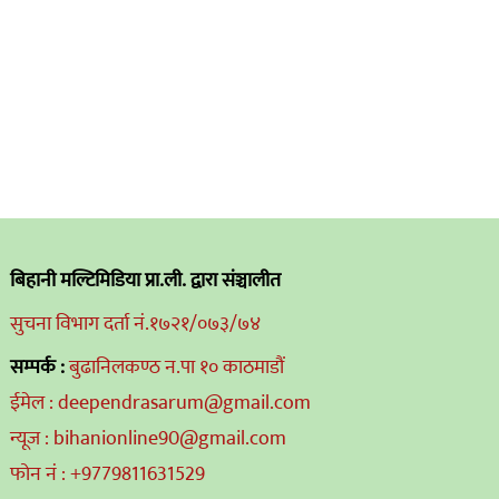
बिहानी मल्टिमिडिया प्रा.ली. द्वारा संञ्चालीत
सुचना विभाग दर्ता नं.१७२१/०७३/७४
सम्पर्क :
बुढानिलकण्ठ न.पा १० काठमाडौं
ईमेल : deependrasarum@gmail.com
न्यूज : bihanionline90@gmail.com
फोन नं : +9779811631529