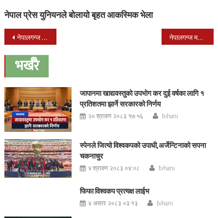
नेपाल प्रेस युनियनले बोलायो बृहत आकस्मिक भेला
Post
नेपालगन्ज महोत्सवमा आज हास्यकलाकार माग्ने बुढा र गोपाल नेपाल जिएम आउने
नेपालगन्ज महोत्सवमा माग्नेले हसाए अनि गोपालले झुमिझुमी नचाए
navigation
भर्खरै
जापानमा खाद्यवस्तुको उपभोग कर दुई वर्षका लागि १
प्रतिशतमा झार्ने सरकारको निर्णय
२० श्रावण २०८३ १७:५६
bihani
स्पेनले जित्यो विश्वकपको उपाधी,अर्जेन्टिनाको सपना
चकनाचुर
४ श्रावण २०८३ ०४:०८
bihani
फिफा विश्वकप प्रत्यक्ष लाईभ
४ असार २०८३ ०३:१३
bihani