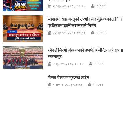
२४ श्रावण २०८३ १०:०४
bihani
जापानमा खाद्यवस्तुको उपभोग कर दुई वर्षका लागि १
प्रतिशतमा झार्ने सरकारको निर्णय
२० श्रावण २०८३ १७:५६
bihani
स्पेनले जित्यो विश्वकपको उपाधी,अर्जेन्टिनाको सपना
चकनाचुर
४ श्रावण २०८३ ०४:०८
bihani
फिफा विश्वकप प्रत्यक्ष लाईभ
४ असार २०८३ ०३:१३
bihani