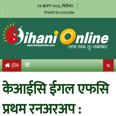
२१ श्रावण २०८३, बिहीबार
Preeti to unicode
होम
केआईसि ईगल एफसि
प्रथम रनअरअप :