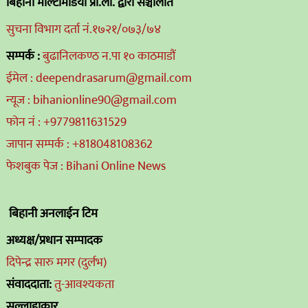
बिहानी मल्टिमिडिया प्रा.ली. द्वारा संञ्चालीत
सुचना विभाग दर्ता नं.१७२१/०७३/७४
सम्पर्क :
बुढानिलकण्ठ न.पा १० काठमाडौं
ईमेल : deependrasarum@gmail.com
न्यूज : bihanionline90@gmail.com
फोन नं : +9779811631529
जापान सम्पर्क : +818048108362
फेशबुक पेज : Bihani Online News
बिहानी अनलाईन टिम
अध्यक्ष/प्रधान सम्पादक
दिपेन्द्र सारु मगर (दुर्लभ)
संवाददाता:
तु-आवश्यकता
सल्लाहाकार