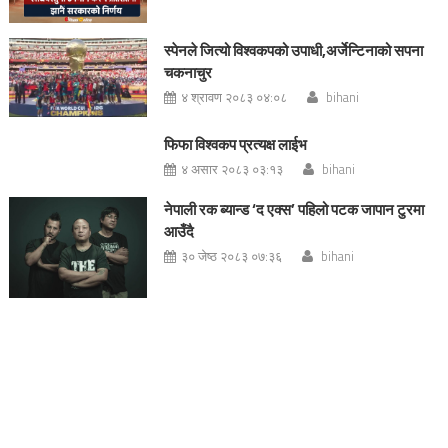
स्पेनले जित्यो विश्वकपको उपाधी,अर्जेन्टिनाको सपना
चकनाचुर
४ श्रावण २०८३ ०४:०८
bihani
फिफा विश्वकप प्रत्यक्ष लाईभ
४ असार २०८३ ०३:१३
bihani
नेपाली रक ब्यान्ड ‘द एक्स’ पहिलो पटक जापान टुरमा
आउँदै
३० जेष्ठ २०८३ ०७:३६
bihani