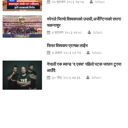
२० श्रावण २०८३ १७:५६
bihani
स्पेनले जित्यो विश्वकपको उपाधी,अर्जेन्टिनाको सपना
चकनाचुर
४ श्रावण २०८३ ०४:०८
bihani
फिफा विश्वकप प्रत्यक्ष लाईभ
४ असार २०८३ ०३:१३
bihani
नेपाली रक ब्यान्ड ‘द एक्स’ पहिलो पटक जापान टुरमा
आउँदै
३० जेष्ठ २०८३ ०७:३६
bihani