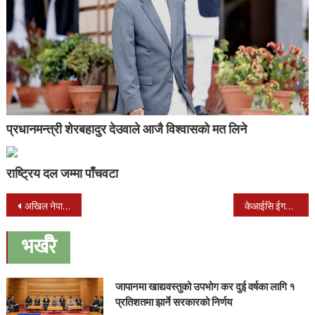
प्रधानमन्त्री शेरबहादुर देउवाले आजै विश्वासको मत लिने
राष्ट्रिय दल जम्मा पाँचवटा
Post
अखिल नेपाल यातायात मजदुर संघले गर्‍यो वृहत् रक्तदान
केआईसि ईगल एफसि प्रथम रनअरअप : दमदार प्रदर्शन
navigation
भर्खरै
जापानमा खाद्यवस्तुको उपभोग कर दुई वर्षका लागि १
प्रतिशतमा झार्ने सरकारको निर्णय