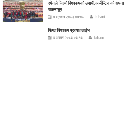
स्पेनले जित्यो विश्वकपको उपाधी,अर्जेन्टिनाको सपना
चकनाचुर
४ श्रावण २०८३ ०४:०८
bihani
फिफा विश्वकप प्रत्यक्ष लाईभ
४ असार २०८३ ०३:१३
bihani