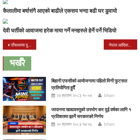
कैलालीमा बर्षासंगै आएको बाढीले एकसय भन्दा बढी घर डुवायो
देवी घर्तीको आवाजमा हरेक माया गर्ने मनहरुले हेर्ने पर्ने भिडियो
Post
पाँचथरमा दुई परिवारका ९ जनाको विभत्स हत्या
नेपाल आदिवासी जनजाती महासंघ क्यूस्यूको अध्यक्षमा भिम गुरुङ चयन
navigation
भर्खरै
बिहानी एफसीको आयोजनामा पहिलो मिनी फुटसल
प्रतियोगिता हुदैँ
२४ श्रावण २०८३ १०:०४
bihani
जापानमा खाद्यवस्तुको उपभोग कर दुई वर्षका लागि १
प्रतिशतमा झार्ने सरकारको निर्णय
२० श्रावण २०८३ १७:५६
bihani