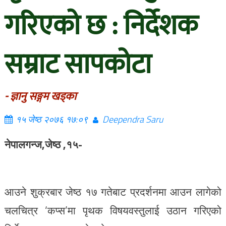
गरिएको छ : निर्देशक
सम्राट सापकोटा
- ज्ञानु सङ्गम खड्का
१५ जेष्ठ २०७६ १७:०९
Deependra Saru
नेपालगन्ज,जेष्ठ ,१५-
आउने शुक्रबार जेष्ठ १७ गतेबाट प्रदर्शनमा आउन लागेको
चलचित्र ‘कप्स’मा पृथक विषयवस्तुलाई उठान गरिएको