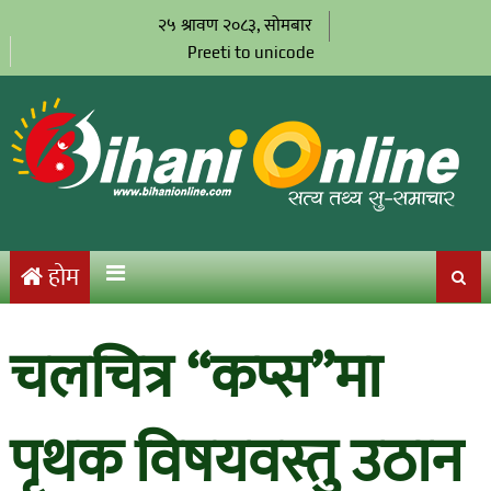
२५ श्रावण २०८३, सोमबार
Preeti to unicode
होम
चलचित्र “कप्स”मा
पृथक विषयवस्तु उठान