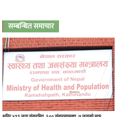
सम्बन्धित समाचार
थपिए ५११ जना संक्रमित, ६०० संक्रमणमुक्त, ७ जनाको मृत्यु