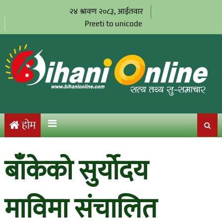
२४ श्रावण २०८३, आईतवार
Preeti to unicode
होम
बाँकेको सुर्योदय
माविमा संचालित