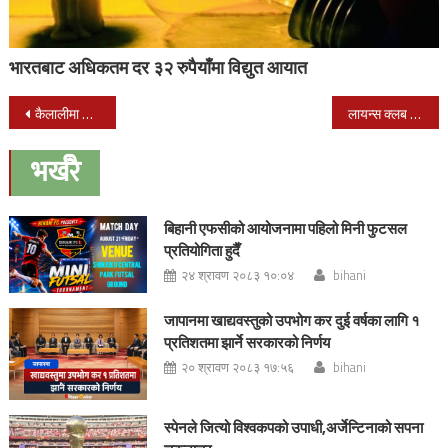
भारतबाट अधिकतम दर ३२ रुपैयाँमा विद्युत आयात
Post
कैलालीमा भिषण हावाहुरीमा परी १ जनाको मृत्यु, ४५ बढी घाईते
लायन्स क्लब अफ नेपालगन्जद्वारा उज्यालो सहकारीमा निशुल्क स्वास्थ्य शिविर
navigation
भर्खरै
बिहानी एफसीको आयोजनामा पहिलो मिनी फुटसल
प्रतियोगिता हुदैँ
२४ श्रावण २०८३ १०:०४
bihani
जापानमा खाद्यवस्तुको उपभोग कर दुई वर्षका लागि १
प्रतिशतमा झार्ने सरकारको निर्णय
२० श्रावण २०८३ १७:५६
bihani
स्पेनले जित्यो विश्वकपको उपाधी,अर्जेन्टिनाको सपना