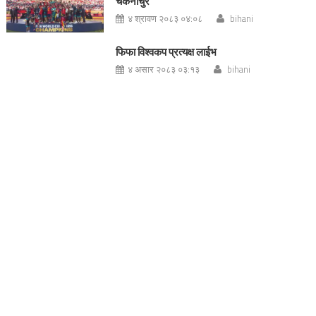
चकनाचुर
४ श्रावण २०८३ ०४:०८
bihani
फिफा विश्वकप प्रत्यक्ष लाईभ
४ असार २०८३ ०३:१३
bihani