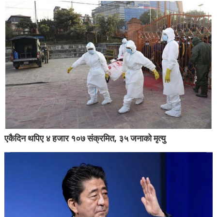
एकैदिन थपिए ४ हजार १०७ संक्रमित, ३५ जनाको मृत्यु