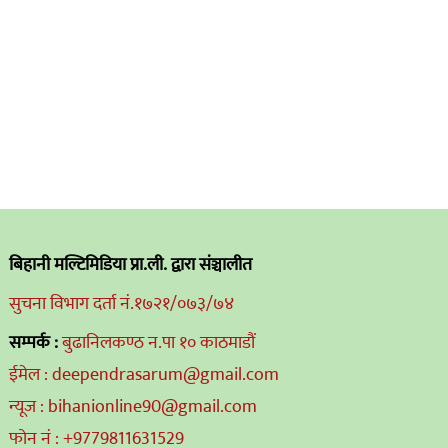
बिहानी मल्टिमिडिया प्रा.ली. द्वारा संञ्चालीत
सुचना विभाग दर्ता नं.१७२१/०७३/७४
सम्पर्क :
बुढानिलकण्ठ न.पा १० काठमाडौं
ईमेल : deependrasarum@gmail.com
न्यूज : bihanionline90@gmail.com
फोन नं : +9779811631529