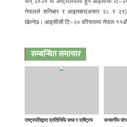
सन् २०२० मा अष्ट्रेलियामा हुने आइसीसी टि–२० 
नेपालले शनिबार र आइतबार(असार २८ र २९) मले
खेल्नेछ। आइसीसी टि–२० वरियतामा नेपाल ११औं
सम्बन्धित समाचार
राष्ट्रपतिद्वारा प्रतिनिधि सभा र राष्ट्रिय
जनवर्गीय सं