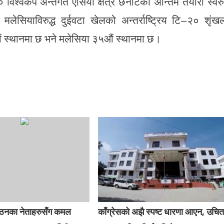
विश्वकप अन्तर्गत एसिया क्षेत्र छनोटको अन्तिम तयारी स्वर
सियाविरुद्ध दुईवटा खेलको अन्तर्राष्ट्रिय टि–२० शृंख
 स्थानमा छ भने मलेसिया ३५औं स्थानमा छ।
गठनका नेताहरुसँग कमल
काँग्रेसको अझै स्पष्ट धारणा आएन, उचि