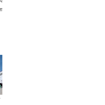
ुप
ला
त