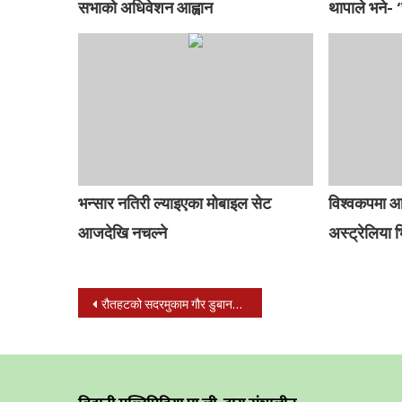
सभाको अधिवेशन आह्वान
थापाले भने- ‘
भन्सार नतिरी ल्याइएका मोबाइल सेट
विश्वकपमा आ
आजदेखि नचल्ने
अस्ट्रेलिया भ
Post
रौतहटको सदरमुकाम गौर डुबानमा : १० फिट भन्दा बढी पानी
navigation