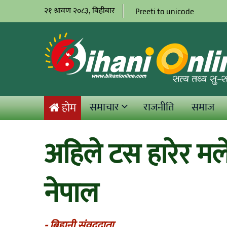
२१ श्रावण २०८३, बिहीबार
Preeti to unicode
समाचार
राजनीति
समाज
होम
अहिले टस हारेर मले
नेपाल
- बिहानी संवददाता