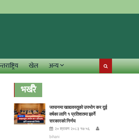
्तराष्ट्रिय
खेल
अन्य
भर्खरै
जापानमा खाद्यवस्तुको उपभोग कर दुई
वर्षका लागि १ प्रतिशतमा झार्ने
सरकारको निर्णय
२० श्रावण २०८३ १७:५६
bihani