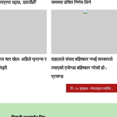
राप्रपा उठ्छ, उठाउँछौं’
समयमा उचित निर्णय लिने
ज चार खेलः अहिले फ्रान्स र
दाहालले संसद बहिष्कार नभई सरकारले
िड्दै
ल्याएको एजेण्डा बहिष्कार गरेको हो :
प्रचण्ड
टि-२० शृंखला : नेपालद्वारा मलेसिया ७ विकेटले पराजित