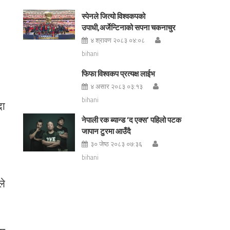
स्पेनले जित्यो विश्वकपको
उपाधी,अर्जेन्टिनाको सपना चकनाचुर
४ श्रावण २०८३ ०४:०८
bihani
फिफा विश्वकप प्रत्यक्ष लाईभ
४ असार २०८३ ०३:१३
bihani
दा
नेपाली रक ब्यान्ड ‘द एक्स’ पहिलो पटक
जापान टुरमा आउँदै
३० जेष्ठ २०८३ ०७:३६
bihani
ले