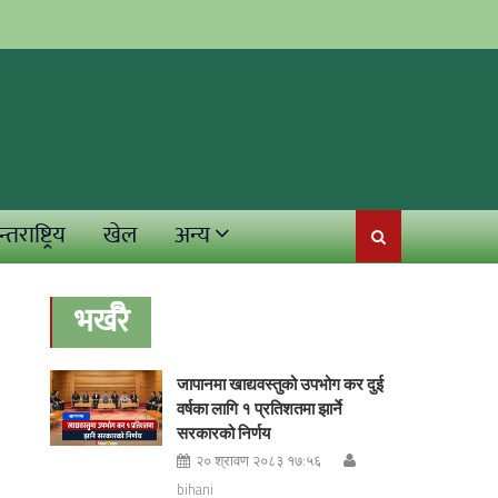
्तराष्ट्रिय
खेल
अन्य
भर्खरै
जापानमा खाद्यवस्तुको उपभोग कर दुई
वर्षका लागि १ प्रतिशतमा झार्ने
सरकारको निर्णय
२० श्रावण २०८३ १७:५६
bihani