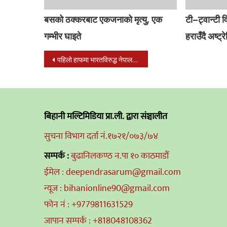
बसको ठक्करबाट एकजनाको मृत्यु, एक
टी–ट्वान्टी 
गम्भीर घाइते
हराउँदै अष्ट्
Post
पहिलो हाफमा भारतविरुद्ध नेपाललाई १-० गोलको अग्रता
navigation
बिहानी मल्टिमिडिया प्रा.ली. द्वारा संञ्चालीत
सुचना विभाग दर्ता नं.१७२१/०७३/७४
सम्पर्क :
बुढानिलकण्ठ न.पा १० काठमाडौं
ईमेल : deependrasarum@gmail.com
न्यूज : bihanionline90@gmail.com
फोन नं : +9779811631529
जापान सम्पर्क : +818048108362