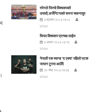
स्पेनले जित्यो विश्वकपको
उपाधी,अर्जेन्टिनाको सपना चकनाचुर
४ श्रावण २०८३ ०४:०८
िन
bihani
फिफा विश्वकप प्रत्यक्ष लाईभ
४ असार २०८३ ०३:१३
bihani
नेपाली रक ब्यान्ड ‘द एक्स’ पहिलो पटक
जापान टुरमा आउँदै
३० जेष्ठ २०८३ ०७:३६
 ।
bihani