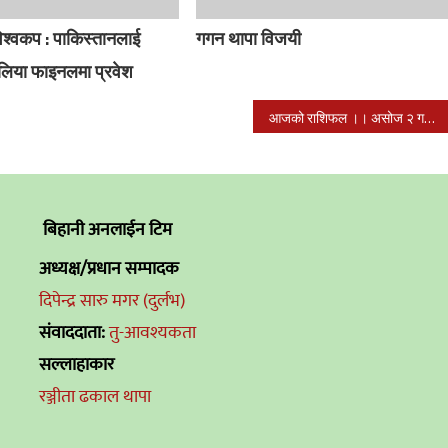
विश्वकप : पाकिस्तानलाई
गगन थापा विजयी
रेलिया फाइनलमा प्रवेश
आजको राशिफल ।। असोज २ गते आईतवार ।।
बिहानी अनलाईन टिम
अध्यक्ष/प्रधान सम्पादक
दिपेन्द्र सारु मगर (दुर्लभ)
संवाददाता:
तु-आवश्यकता
सल्लाहाकार
रञ्जीता ढकाल थापा