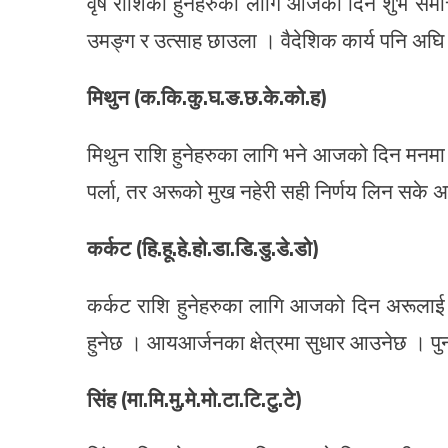
वृष राशिका हुनेहरुका लागि आजको दिन शुभ समाच
उमङ्ग र उत्साह छाउला । वैदेशिक कार्य पनि अघि
मिथुन (क.कि.कु.घ.ङ.छ.के.को.ह)
मिथुन राशि हुनेहरुका लागि भने आजको दिन मनमा दुब
पर्ला, तर अरूको मुख नहेरी सही निर्णय लिन सके अ
कर्कट (हि.हू.हे.हो.डा.डि.डु.डे.डो)
कर्कट राशि हुनेहरुका लागि आजको दिन अरूलाई प्
हुनेछ । आयआर्जनका क्षेत्रमा सुधार आउनेछ । पु
सिंह (मा.मि.मु.मे.मो.टा.टि.टु.टे)