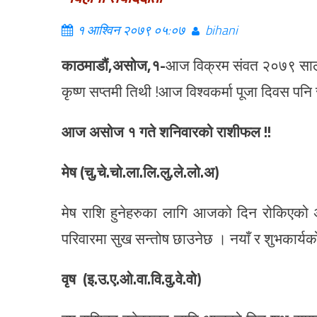
१ आश्विन २०७९ ०५:०७
bihani
काठमाडौं,असोज,१-
आज विक्रम संवत २०७९ साल अ
कृष्ण सप्तमी तिथी !आज विश्वकर्मा पूजा दिवस पनि
आज असोज १ गते शनिवारको राशीफल !!
मेष (चु.चे.चो.ला.लि.लु.ले.लो.अ)
मेष राशि हुनेहरुका लागि आजको दिन रोकिएको अधु
परिवारमा सुख सन्तोष छाउनेछ । नयाँ र शुभकार्यको
वृष (इ.उ.ए.ओ.वा.वि.वु.वे.वो)