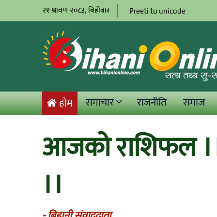
२१ श्रावण २०८३, बिहीबार
Preeti to unicode
समाचार
राजनीति
समाज
होम
आजको राशिफल ।।
।।
- बिहानी संवाददाता