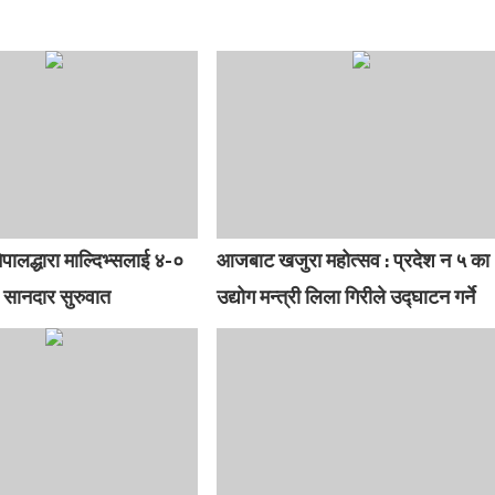
पालद्धारा माल्दिभ्सलाई ४-०
आजबाट खजुरा महोत्सव : प्रदेश न ५ का
 सानदार सुरुवात
उद्योग मन्त्री लिला गिरीले उद्घाटन गर्ने