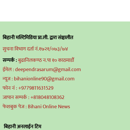
बिहानी मल्टिमिडिया प्रा.ली. द्वारा संञ्चालीत
सुचना विभाग दर्ता नं.१७२१/०७३/७४
सम्पर्क :
बुढानिलकण्ठ न.पा १० काठमाडौं
ईमेल : deependrasarum@gmail.com
न्यूज : bihanionline90@gmail.com
फोन नं : +9779811631529
जापान सम्पर्क : +818048108362
फेशबुक पेज : Bihani Online News
बिहानी अनलाईन टिम