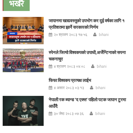
भर्खरै
जापानमा खाद्यवस्तुको उपभोग कर दुई वर्षका लागि १
प्रतिशतमा झार्ने सरकारको निर्णय
२० श्रावण २०८३ १७:५६
bihani
स्पेनले जित्यो विश्वकपको उपाधी,अर्जेन्टिनाको सपना
चकनाचुर
४ श्रावण २०८३ ०४:०८
bihani
फिफा विश्वकप प्रत्यक्ष लाईभ
४ असार २०८३ ०३:१३
bihani
नेपाली रक ब्यान्ड ‘द एक्स’ पहिलो पटक जापान टुरमा
आउँदै
३० जेष्ठ २०८३ ०७:३६
bihani