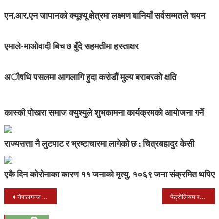
एन.आर.एन जापानको क्यूश्यू क्षेत्रमा लक्ष्मण बानियाँ सर्वसम्मतले चयन
एमाले-माओवादी बिच ७ बुँदे सहमतीमा हस्ताक्षर
अौषधि पसलमा आगलागि हुदा करोडौं मुल्य बराबरको क्षति
कास्की पोखरा समाज क्युश्युले शुभकामना कार्यक्रमको आयोजना गर्ने
राज्यसत्ता नै लुटपाट र भ्रष्टाचारमा लागेको छ : चित्रबहादुर केसी
एकै दिन कोरोनाका कारण ११ जनाको मृत्यु, १०६९ जना संक्रमित थपिए
Post
नेपालगन्ज फुलटेक्रामा मोटरसाइकलको ठक्करबाट एक महिला गम्भीर घाइते
पेट्रोलियम पदार्थ निकासी गर्दै गरेको अवस्थामा तीन जना तस्कर प्रहरीको फन्दामा
navigation