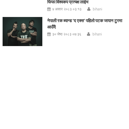
फिफा विश्वकप प्रत्यक्ष लाईभ
४ असार २०८३ ०३:१३
bihani
नेपाली रक ब्यान्ड ‘द एक्स’ पहिलो पटक जापान टुरमा
आउँदै
३० जेष्ठ २०८३ ०७:३६
bihani