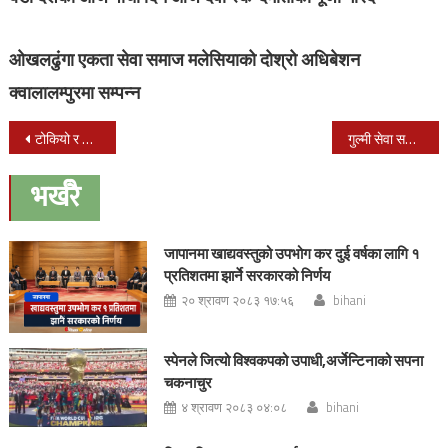
ओखलढुंगा एकता सेवा समाज मलेसियाको दोश्रो अधिबेशन
क्वालालम्पुरमा सम्पन्न
Post
टोकियो र नागोयामा स्याङजा समाज जापानले तीज धमाका कार्यक्रम गर्ने
गुल्मी सेवा समाज युएईले तिज विशेष समुन्द्री भोज (दर खाने) कार्यक्रम गर्ने
navigation
भर्खरै
जापानमा खाद्यवस्तुको उपभोग कर दुई वर्षका लागि १
प्रतिशतमा झार्ने सरकारको निर्णय
२० श्रावण २०८३ १७:५६
bihani
स्पेनले जित्यो विश्वकपको उपाधी,अर्जेन्टिनाको सपना
चकनाचुर
४ श्रावण २०८३ ०४:०८
bihani